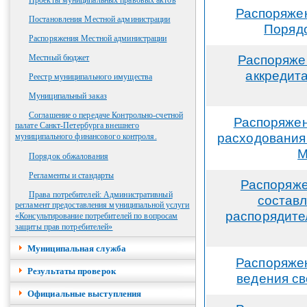
Проекты муниципальных правовых актов
Распоряжен
Постановления Местной администрации
Порядо
Распоряжения Местной администрации
Распоряжен
Местный бюджет
аккредит
Реестр муниципального имущества
Муниципальный заказ
Соглашение о передаче Контрольно-счетной
Распоряжен
палате Санкт-Петербурга внешнего
расходования
муниципального финансового контроля.
М
Порядок обжалования
Регламенты и стандарты
Распоряже
Права потребителей: Административный
составл
регламент предоставления муниципальной услуги
распорядите
«Консультирование потребителей по вопросам
защиты прав потребителей»
Муниципальная служба
Распоряжен
Результаты проверок
ведения с
Официальные выступления