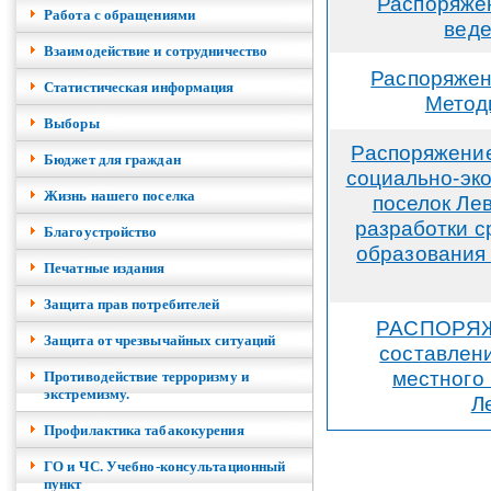
Распоряжен
Работа с обращениями
веде
Взаимодействие и сотрудничество
Распоряжен
Cтатистическая информация
Метод
Выборы
Распоряжение
Бюджет для граждан
социально-эк
Жизнь нашего поселка
поселок Ле
разработки с
Благоустройство
образования
Печатные издания
Защита прав потребителей
РАСПОРЯЖЕН
Защита от чрезвычайных ситуаций
составлени
местного
Противодействие терроризму и
экстремизму.
Л
Профилактика табакокурения
ГО и ЧС. Учебно-консультационный
пункт