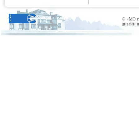
© «МО по
дизайн 