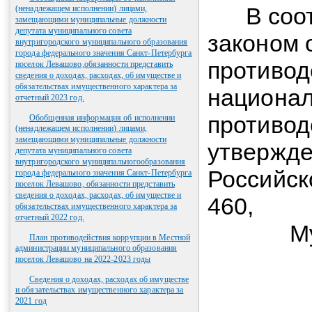
В соотв
(ненадлежащем исполнении) лицами,
замещающими муниципальные должности
депутата муниципального совета
законом 
внутригородского муниципального образования
города федерального значения Санкт-Петербурга
противод
поселок Левашово,обязанности представить
сведения о доходах, расходах, об имуществе и
обязательствах имущественного характера за
национал
отчетный 2023 год.
противод
Обобщенная информация об исполнении
(ненадлежащем исполнении) лицами,
замещающими муниципальные должности
утвержде
депутата муниципального совета
внутригородского муниципальногообразования
Российск
города федерального значения Санкт-Петербурга
поселок Левашово, обязанности представить
сведения о доходах, расходах, об имуществе и
460,
обязательствах имущественного характера за
отчетный 2022 год.
Муниц
План противодействия коррупции в Местной
администрации муниципального образования
поселок Левашово на 2022-2023 годы
Сведения о доходах, расходах об имуществе
и обязательствах имущественного характера за
2021 год