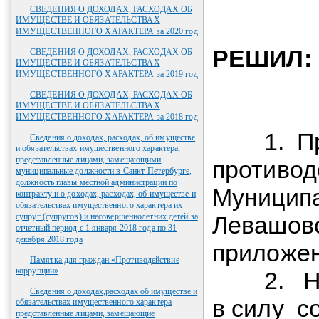
СВЕДЕНИЯ О ДОХОДАХ, РАСХОДАХ ОБ
ИМУЩЕСТВЕ И ОБЯЗАТЕЛЬСТВАХ
ИМУЩЕСТВЕННОГО ХАРАКТЕРА за 2020 год
РЕШИЛ:
СВЕДЕНИЯ О ДОХОДАХ, РАСХОДАХ ОБ
ИМУЩЕСТВЕ И ОБЯЗАТЕЛЬСТВАХ
ИМУЩЕСТВЕННОГО ХАРАКТЕРА за 2019 год
СВЕДЕНИЯ О ДОХОДАХ, РАСХОДАХ ОБ
ИМУЩЕСТВЕ И ОБЯЗАТЕЛЬСТВАХ
ИМУЩЕСТВЕННОГО ХАРАКТЕРА за 2018 год
1. Пр
Сведения о доходах, расходах, об имуществе
и обязательствах имущественного характера,
представленные лицами, замещающими
противод
муниципальные должности в Санкт-Петербурге,
должность главы местной администрации по
Муниципа
контракту и о доходах, расходах, об имуществе и
обязательствах имущественного характера их
супруг (супругов) и несовершеннолетних детей за
Левашово
отчетный период с 1 января 2018 года по 31
декабря 2018 года
приложен
Памятка для граждан «Противодействие
коррупции»
2. Нас
Сведения о доходах,расходах об имуществе и
в силу с
обязательствах имущественного характера
представленные лицами, замещающие