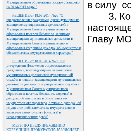
в силу с
Муниципальном образовании поселок Левашово
на 2014-2015 годы "
3. Конт
РЕШЕНИЕ от 18.08.2014 №26 "О
предоставлении гражданами, претендующими на
настояще
замещение муниципальных должностей в
Муниципальном Совете муниципального
образования поселок Левашово, и лицами,
Главу МО
замещающими муниципальные должности в
Муниципальном Совете муниципального
образования сведений о доходах, об имуществе и
обязательствах имущественного характера "
РЕШЕНИЕ от 18.08.2014 №25 "Об
утверждении Положения о предоставлении
гражданами, претендующими на замещение
муниципальных должностей муниципальной
службы и лицами, замещающими муниципальные
должности, должности муниципальной службы в
Муниципальном Совете муниципального
образования поселок Левашово, сведений о
доходах, об имуществе и обязательствах
имущественного характера, а также о доходах, об
имуществе и обязательствах имущественного
характера своих супруги (супруга) и
несовершеннолетних детей"
МЕРЫ ПО ПРЕДУПРЕЖДЕНИЮ
КОРРУПЦИИ_ПРОКУРАТУРА РАЗЪЯСНЯЕТ