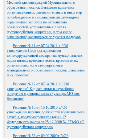
Местной администрацией Муниципального
образования поселок Левашово комплекса
организационных, разъяснительных и иных мер
по соблюдению муниципальными служащими
ограничений, запретов по исполнению
обязанностей, установленных в целях
противодействия коррупции, в том числе
ограничений, касающихся получения подарков
Решение № 11 от 07.04.2011 г. "Об
утверждении Порядка проведения
антикоррупционной экспертизы муниципальных
нормативных правовых актов, принимаемых
органами местного самоуправления
муниципального образования поселок Левашово,
и их проектов"
Решение № 12 от 07.04.2011 г. " Об
утверждении" Кодекса этики и служебного
поведения муниципальных служащих МО пос.
Левашово"
Решение № 16 от 16.10.2010 г."Об
утверждении перечня должностей муниципальной
службы, предусмотренных статьей 12
Федерального закона от 25.12.2008 № 273-ФЗ «О
противодействии коррупции»
Решение № 56 от 09.09.2009г "«Об