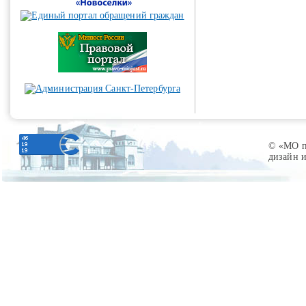
© «МО по
дизайн 