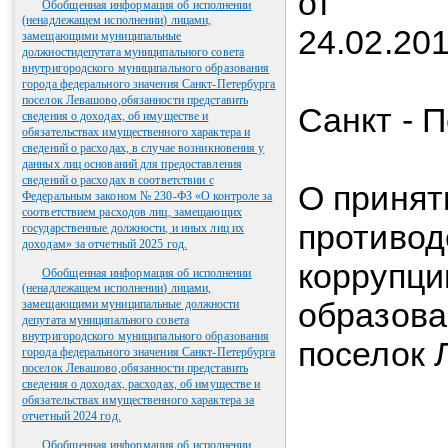
от
Обобщенная информация об исполнении
(ненадлежащем исполнении) лицами,
2
замещающими муниципальные
должностидепутата муниципального совета
внутригородского муниципального образования
города федерального значения Санкт-Петербурга
поселок Левашово,обязанности представить
Санкт - 
сведения о доходах, об имуществе и
обязательствах имущественного характера и
сведений о расходах, в случае возникновения у
данных лиц оснований для предоставления
сведений о расходах в соответствии с
О принят
Федеральным законом № 230-ФЗ «О контроле за
соответствием расходов лиц, замещающих
противо
государственные должности, и иных лиц их
доходам» за отчетный 2025 год.
коррупци
Обобщенная информация об исполнении
(ненадлежащем исполнении) лицами,
образов
замещающими муниципальные должности
депутата муниципального совета
внутригородского муниципального образования
поселок 
города федерального значения Санкт-Петербурга
поселок Левашово,обязанности представить
сведения о доходах, расходах, об имуществе и
обязательствах имущественного характера за
отчетный 2024 год.
Обобщенная информация об исполнении