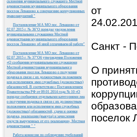
склонения муниципального служащего Местной
администрации муниципального образования
от
поселок Левашово к совершению коррупционных
правонарушений "
2
Постановление МА МО пос. Левашово от
02.07.2015 г. № 36"О порядке уведомления
муниципальными служащими Местной
администрации муниципального образования
Санкт - 
поселок Левашово об иной оплачиваемой работе"
Постановление МА МО пос. Левашово от
02.07.2015 г. № 37"Об утверждении Положения
«О сообщении муниципальными служащими
О принят
Местной администрации муниципального
образования поселок Левашово о получении
подарка в связи с их должностным положением
противо
или исполнением ими служебных (должностных)
обязанностей. В соответствии с Постановлением
коррупци
Правительства РФ от 09.01.2014 года № 10 «О
порядке сообщения отдельными категориями лиц
о получении подарка в связи с их должностным
образов
положением или исполнением ими служебных
(должностных) обязанностей, сдачи и оценки
поселок 
подарка, реализации (выкупа) и зачисления
средств вырученных от его реализации», Местная
администрация " "
Работа комиссии по соблюдению требований