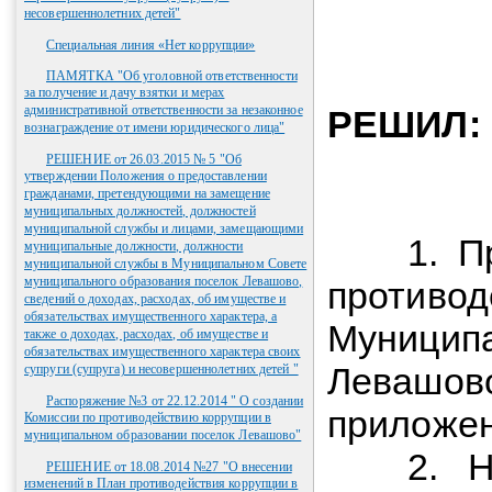
несовершеннолетних детей"
Специальная линия «Нет коррупции»
ПАМЯТКА "Об уголовной ответственности
за получение и дачу взятки и мерах
административной ответственности за незаконное
РЕШИЛ:
вознаграждение от имени юридического лица"
РЕШЕНИЕ от 26.03.2015 № 5 "Об
утверждении Положения о предоставлении
гражданами, претендующими на замещение
муниципальных должностей, должностей
муниципальной службы и лицами, замещающими
1. Пр
муниципальные должности, должности
муниципальной службы в Муниципальном Совете
муниципального образования поселок Левашово,
противод
сведений о доходах, расходах, об имуществе и
обязательствах имущественного характера, а
Муниципа
также о доходах, расходах, об имуществе и
обязательствах имущественного характера своих
Левашово
супруги (супруга) и несовершеннолетних детей "
Распоряжение №3 от 22.12.2014 " О создании
приложен
Комиссии по противодействию коррупции в
муниципальном образовании поселок Левашово"
2. Нас
РЕШЕНИЕ от 18.08.2014 №27 "О внесении
изменений в План противодействия коррупции в