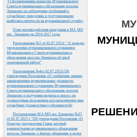
"О формировании комиссии Муниципального
Совета муниципального образования поселок
Левашово по соблюдению требований к
служебному поведению и урегулированию
МУ
конфликта интересов на муниципальной службе»
План противодействия коррупции в МА МО
пос. Левашово на 2016-2017 годы
МУНИЦ
Распоряжение №5 от 02.07.2015г." О порядке
уведомления муниципальными служащими
Муниципального Совета муниципального
образования поселок Левашово об иной
оплачиваемой работе"
Распоряжение №4от 02.07.2015г.Об
утверждении Положения «О сообщении лицами,
замещающими муниципальные должности,
муниципальными служащими Муниципального
Совета муниципального образования поселок
Левашово о получении подарка в связи с их
должностным положением или исполнением ими
служебных (должностных) обязанностей»
РЕШЕН
Постановление МА МО пос.Левашово №35
от 02.07.2015 г."Об утверждении Положения «О
Порядке уведомления Главы местной
администрации муниципального образования
поселок Левашово о фактах обращения в целях