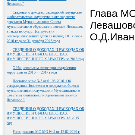
Левашово"
Глава МО
Сведения о доходах, расходах,об имуществе
и обязательствах имущественного характера
Л
депутатов Муниципального Совета
муниципального образования поселок Левашово,
а также их супруг (супругов) и
О.Д.Иван
несовершеннолетних детей за период с 01 января
2016 года по 31 декабря 2016 года
СВЕДЕНИЯ О ДОХОДАХ И РАСХОДАХ ОБ
ИМУЩЕСТВЕ И ОБЯЗАТЕЛЬСТВАХ
ИМУЩЕСТВЕННОГО ХАРАКТЕРА за 2016 год
О Национальном плане противодействия
коррупции на 2016 — 2017 годы
Постановление №5 от 01.06.2016 "Об
утверждении Положения о порядке сообщения
муниципальными служащими Муниципального
Совета муниципального образования поселок
Левашово "
СВЕДЕНИЯ О ДОХОДАХ И РАСХОДАХ ОБ
ИМУЩЕСТВЕ И ОБЯЗАТЕЛЬСТВАХ
ИМУЩЕСТВЕННОГО ХАРАКТЕРА ЗА 2015
год
Распоряжение МС МО № 5 от 12.02.2016 г.