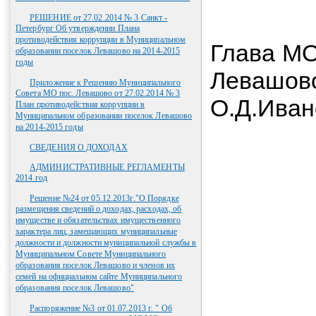
РЕШЕНИЕ от 27.02.2014 № 3 Санкт -
Петербург Об утверждении Плана
противодействия коррупции в Муниципальном
Глава МО
образовании поселок Левашово на 2014-2015
годы
Л
Приложение к Решению Муниципального
Совета МО пос. Левашово от 27.02.2014 № 3
О.Д.Иван
План противодействия коррупции в
Муниципальном образовании поселок Левашово
на 2014-2015 годы
СВЕДЕНИЯ О ДОХОДАХ
АДМИНИСТРАТИВНЫЕ РЕГЛАМЕНТЫ
2014 год
Решение №24 от 05.12.2013г."О Порядке
размещения сведений о доходах, расходах, об
имуществе и обязательствах имущественного
характера лиц, замещающих муниципальные
должности и должности муниципальной службы в
Муниципальном Совете Муниципального
образования поселок Левашово и членов их
семей на официальном сайте Муниципального
образования поселок Левашово"
Распоряжение №3 от 01.07.2013 г. " Об