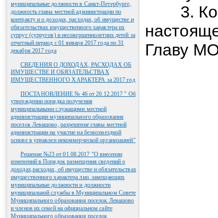
муниципальные должности в Санкт-Петербурге,
3. Конт
должность главы местной администрации по
контракту и о доходах, расходах, об имуществе и
настояще
обязательствах имущественного характера их
супруг (супругов) и несовершеннолетних детей за
отчетный период с 01 января 2017 года по 31
Главу МО
декабря 2017 года
СВЕДЕНИЯ О ДОХОДАХ, РАСХОДАХ ОБ
ИМУЩЕСТВЕ И ОБЯЗАТЕЛЬСТВАХ
ИМУЩЕСТВЕННОГО ХАРАКТЕРА за 2017 год
ПОСТАНОВЛЕНИЕ № 46 от 20.12.2017 " Об
утверждении порядка получения
муниципальными служащими местной
администрации муниципального образования
поселок Левашово, разрешение главы местной
администрации на участие на безвозмездной
основе в управлен некоммерческой организацией"
Решение №23 от 01.08.2017 "О внесении
изменений в Порядок размещения сведений о
доходах,расходах, об имуществе и обязательствах
имущественного характера лиц, замещающих
муниципальные должности и должности
муниципальной службы в Муниципальном Совете
Муниципального образования поселок Левашово
и членов их семей на официальном сайте
Муниципального образования поселок