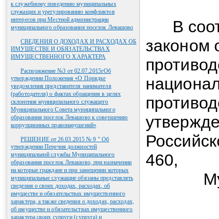
к служебному поведению муниципальных
служащих и урегулированию конфликтов
интересов при Местной администрации
В соотв
муниципального образования поселок Левашово
законом 
СВЕДЕНИЯ О ДОХОДАХ И РАСХОДАХ ОБ
ИМУЩЕСТВЕ И ОБЯЗАТЕЛЬСТВАХ
ИМУЩЕСТВЕННОГО ХАРАКТЕРА
противод
Распоряжение №3 от 02.07.2015гОб
национал
утверждении Положения «О Порядке
уведомления представителя нанимателя
(работодателя) о фактах обращения в целях
противод
склонения муниципального служащего
Муниципального Совета муниципального
утвержде
образования поселок Левашово к совершению
коррупционных правонарушений»
Российск
РЕШЕНИЕ от 26.03.2015 № 9 " Об
утверждении Перечня должностей
460,
муниципальной службы Муниципального
образования поселок Левашово, при назначении
на которые граждане и при замещении которых
Муниц
муниципальные служащие обязаны представлять
сведения о своих доходах, расходах, об
имуществе и обязательствах имущественного
характера, а также сведения о доходах, расходах,
об имуществе и обязательствах имущественного
характера своих супруги (супруга) и