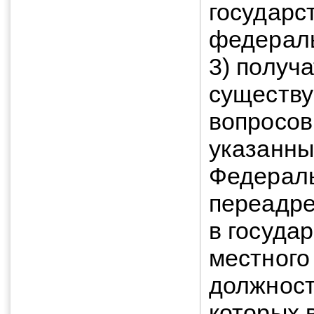
государс
федерал
3) получ
существу
вопросов
указанны
Федераль
переадре
в госуда
местного
должност
которых 