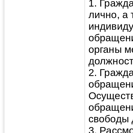
1. Гражд
лично, а
индивиду
обращени
органы м
должнос
2. Гражд
обращени
Осуществ
обращени
свободы 
3. Рассм