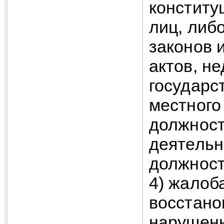
конститу
лиц, либ
законов 
актов, не
государс
местного
должност
деятельн
должност
4) жалоб
восстано
нарушенн