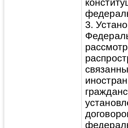
конститу
федерал
3. Устан
Федераль
рассмотр
распрост
связанны
иностран
гражданс
установ
договоро
федерал