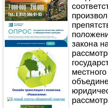
соответс
произвол
препятст
положени
закона н
рассмотр
государс
местного
объедине
юридичес
рассмот