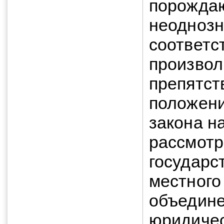
порождаю
неоднозн
соответс
произвол
препятст
положени
закона н
рассмотр
государс
местного
объедине
юридичес