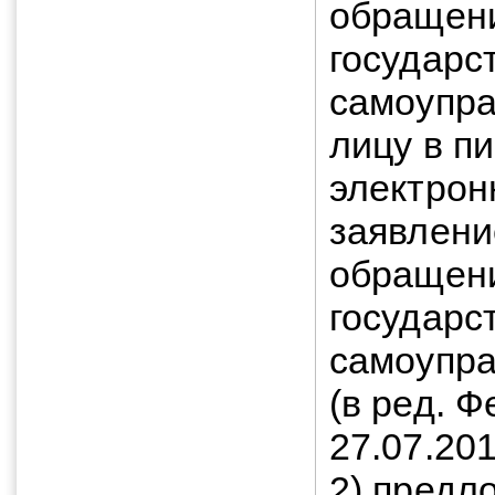
обращени
государс
самоупра
лицу в п
электрон
заявлени
обращени
государс
самоупра
(в ред. 
27.07.20
2) предл