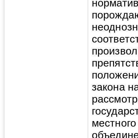
норматив
порождаю
неоднозн
соответс
произвол
препятст
положени
закона н
рассмотр
государс
местного
объедине