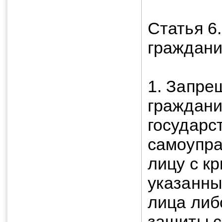
Статья 6
граждани
1. Запре
граждани
государс
самоупра
лицу с к
указанны
лица либ
защиты с