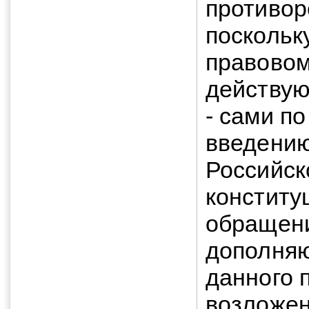
противор
поскольк
правовом
действую
- сами п
введению
Российск
конститу
обращени
дополняю
данного 
возложен