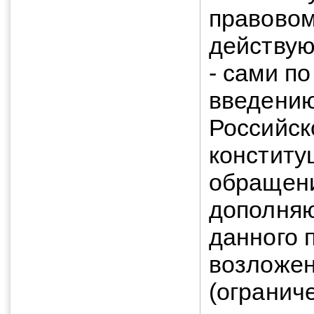
правовом
действую
- сами п
введению
Российск
конститу
обращени
дополняю
данного 
возложен
(огранич