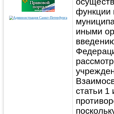
осущест
функции 
муницип
иными ор
введению
Федераци
рассмотр
учрежден
Взаимосв
статьи 1
противор
поскольк