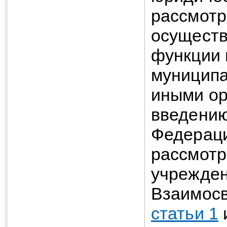
рассмот
осущест
функции 
муницип
иными ор
введению
Федераци
рассмотр
учрежден
Взаимос
статьи 1