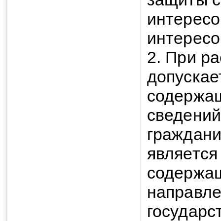
интересо
интересо
2. При р
допускае
содержащ
сведений
гражданин
является
содержащ
направле
государс