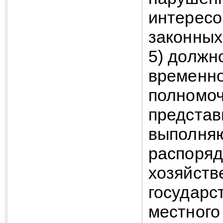
интересо
законных
5) должн
временно
полномо
представ
выполняю
распоряд
хозяйств
государс
местного