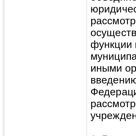
юридичес
рассмот
осущест
функции 
муницип
иными ор
введению
Федераци
рассмотр
учрежден