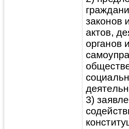
граждани
законов 
актов, д
органов 
самоупра
обществ
социальн
деятельн
3) заявл
содейств
конститу