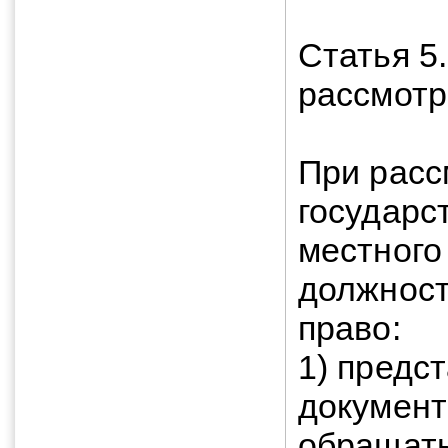
Статья 5
рассмот
При расс
государс
местного
должност
право:
1) предс
документ
обращать