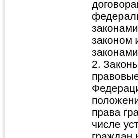
договора
федерал
законам
законом
законами
2. Закон
правовые
Федераци
положени
права гр
числе ус
граждан 