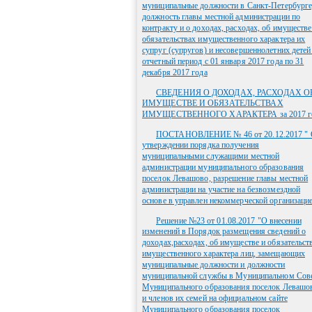
муниципальные должности в Санкт-Петербурге
должность главы местной администрации по
контракту и о доходах, расходах, об имуществе
обязательствах имущественного характера их
супруг (супругов) и несовершеннолетних детей
отчетный период с 01 января 2017 года по 31
декабря 2017 года
СВЕДЕНИЯ О ДОХОДАХ, РАСХОДАХ О
ИМУЩЕСТВЕ И ОБЯЗАТЕЛЬСТВАХ
ИМУЩЕСТВЕННОГО ХАРАКТЕРА за 2017 г
ПОСТАНОВЛЕНИЕ № 46 от 20.12.2017 " 
утверждении порядка получения
муниципальными служащими местной
администрации муниципального образования
поселок Левашово, разрешение главы местной
администрации на участие на безвозмездной
основе в управлен некоммерческой организаци
Решение №23 от 01.08.2017 "О внесении
изменений в Порядок размещения сведений о
доходах,расходах, об имуществе и обязательст
имущественного характера лиц, замещающих
муниципальные должности и должности
муниципальной службы в Муниципальном Сов
Муниципального образования поселок Левашо
и членов их семей на официальном сайте
Муниципального образования поселок