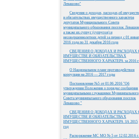
Левашово"
Сведения о доходах, расходах,об имуществ
и обязательствах имущественного характера
депутатов Муниципального Совета
муниципального образования поселок Левашов
а также их супруг (супругов) и
несовершеннолетних детей за период с 01 янва
2016 года по 31 декабря 2016 года
СВЕДЕНИЯ О ДОХОДАХ И РАСХОДАХ 
ИМУЩЕСТВЕ И ОБЯЗАТЕЛЬСТВАХ
ИМУЩЕСТВЕННОГО ХАРАКТЕРА за 2016 г
О Национальном плане противодействия
коррупции на 2016 — 2017 годы
Постановление №5 от 01.06.2016 "Об
утверждении Положения о порядке сообщения
муниципальными служащими Муниципального
Совета муниципального образования поселок
Левашово "
СВЕДЕНИЯ О ДОХОДАХ И РАСХОДАХ 
ИМУЩЕСТВЕ И ОБЯЗАТЕЛЬСТВАХ
ИМУЩЕСТВЕННОГО ХАРАКТЕРА ЗА 2015
год
Распоряжение МС МО № 5 от 12.02.2016 г.