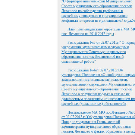
"О формировании комиссии Муниципального
Совета муниципального образования поселок
Левашово по соблюдению требований к
служебному поведению и урегулированию
конфликта интересов на муниципальной служб
План противодействия коррупции в МА М
пос. Левашово на 2016-2017 годы
Распоряжение №5 от 02.07.2015г." О поряд
уведомления муниципальными служащими
Муниципального Совета муниципального
образования поселок Левашово об иной
оплачиваемой работе"
Распоряжение №4от 02.07.2015г.Об
утверждении Положения «О сообщении лицами
замещающими муниципальные должности,
муниципальными служащими Муниципального
Совета муниципального образования поселок
Левашово о получении подарка в связи с их
должностным положением или исполнением и
служебных (должностных) обязанностей»
Постановление МА МО пос.Левашово №3
от 02.07.2015 г."Об утверждении Положения «
Порядке уведомления Главы местной
администрации муниципального образования
поселок Левашово о фактах обращения в целя