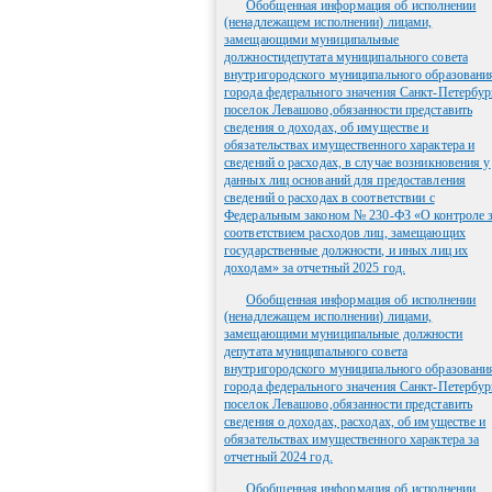
Обобщенная информация об исполнении
(ненадлежащем исполнении) лицами,
замещающими муниципальные
должностидепутата муниципального совета
внутригородского муниципального образовани
города федерального значения Санкт-Петербур
поселок Левашово,обязанности представить
сведения о доходах, об имуществе и
обязательствах имущественного характера и
сведений о расходах, в случае возникновения у
данных лиц оснований для предоставления
сведений о расходах в соответствии с
Федеральным законом № 230-ФЗ «О контроле 
соответствием расходов лиц, замещающих
государственные должности, и иных лиц их
доходам» за отчетный 2025 год.
Обобщенная информация об исполнении
(ненадлежащем исполнении) лицами,
замещающими муниципальные должности
депутата муниципального совета
внутригородского муниципального образовани
города федерального значения Санкт-Петербур
поселок Левашово,обязанности представить
сведения о доходах, расходах, об имуществе и
обязательствах имущественного характера за
отчетный 2024 год.
Обобщенная информация об исполнении