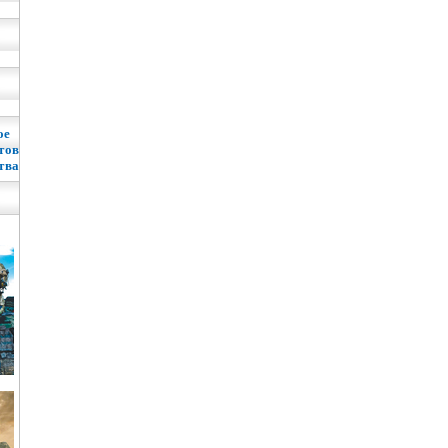
ое
тов
тва