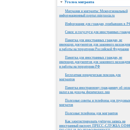
Уголок мигранта
Миграция и мигранты: Межрегиональный
информационный портал migrussia.ru
Информация для граждан, прибывших в Р
Снилс и госуслуги для иностранных гражда
Памятка для иностранных граждан, не
имеющих документов для законного нахожден
и работы на территории Российской Федерации
Памятка для иностранных граждан, не
имеющих документов для законного нахожден
и работы на территории РФ
Бесплатная юридическая помощь для
мигрантов
Памятка иностранному гражданину об опла
налога на доходы физических лиц
Полезные советы и телефоны для трудовы
мигратов
Полезные телефоны для мигрантов
Как зарегистрировать учётную запись на
иностранный паспорт. ПРЕСС-СЛУЖБА ОПФ