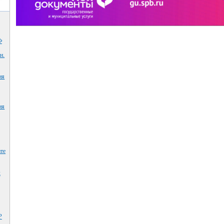
Ф
н.
ия
ия
те
х
Р