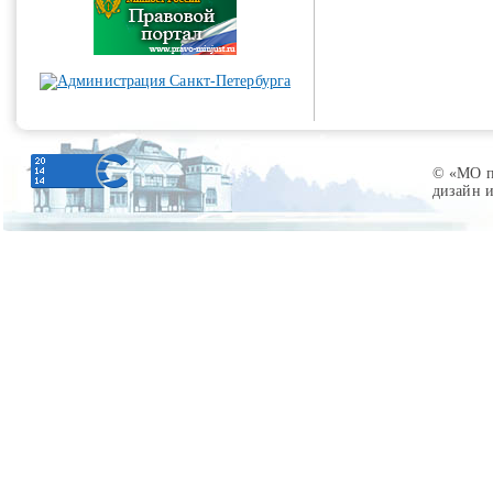
© «МО по
дизайн 