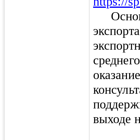
https://s
Осно
экспор
экспорт
среднего
оказа
консуль
поддер
выходе 