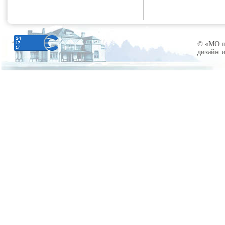
© «МО по
дизайн 