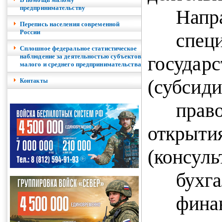
предпринимательству
Напр
Перепись населения современной
России
спе
Сплошное федеральное статистическое
наблюдение за деятельностью субъектов
госуд
малого и среднего предпринимательства
(субсиди
Контакты
пра
откры
(консуль
бухга
фина