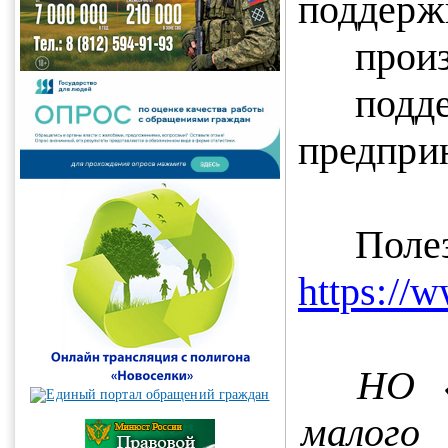
поддерж
прои
под
предпри
Поле
https://w
НО «
мал