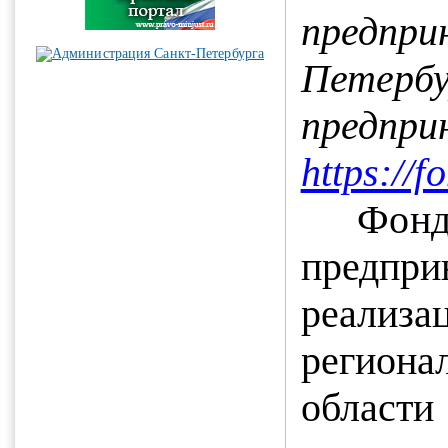
предпр
Петербу
предпри
https://f
Ф
предпри
реали
региона
области