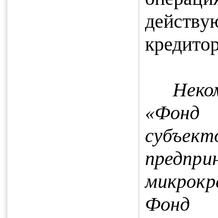
действу
кредито
Неко
«Фонд
субъек
предпри
микрокр
Фонд 