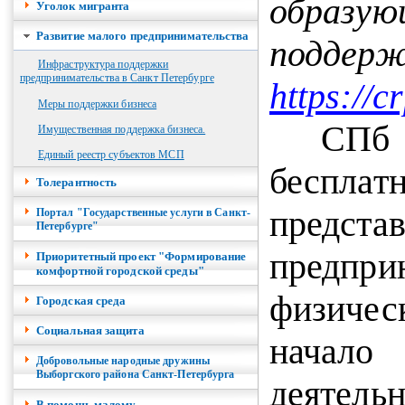
образ
Уголок мигранта
Развитие малого предпринимательства
подде
Инфраструктура поддержки
предпринимательства в Санкт Петербурге
https://c
Меры поддержки бизнеса
СПб
Имущественная поддержка бизнеса.
Единый реестр субъектов МСП
беспла
Толерантность
предста
Портал "Государственные услуги в Санкт-
Петербурге"
предпр
Приоритетный проект "Формирование
комфортной городской среды"
физиче
Городская среда
Социальная защита
начал
Добровольные народные дружины
Выборгского района Санкт-Петербурга
деятельн
В помощь малому