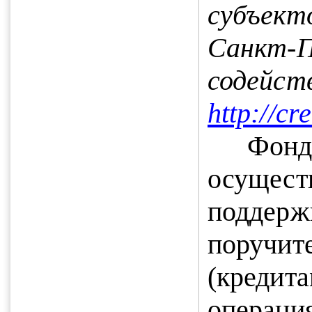
субъекто
Санкт-
содей
http://cr
Фонд
осуще
поддерж
поручит
(креди
операц