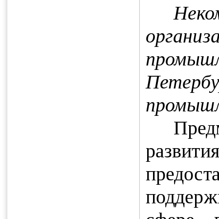
Нек
органи
пром
Петербу
промыш
Пред
развити
предо
поддерж