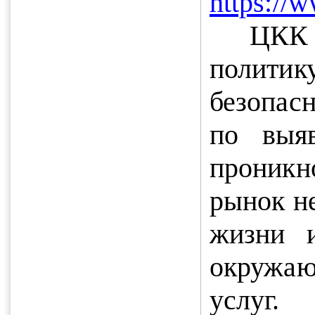
https://w
ЦКК 
политик
безопасн
по выя
проникн
рынок н
жизни и
окружаю
услуг.