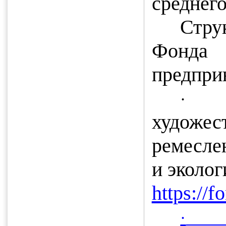
среднег
Стр
Фон
предпри
·
худож
ремесле
и эколо
https://
·