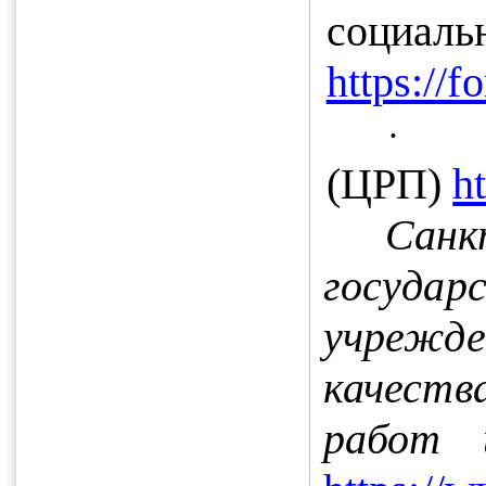
социа
https://f
·
(ЦРП)
h
Санк
госуд
учреж
качест
работ 