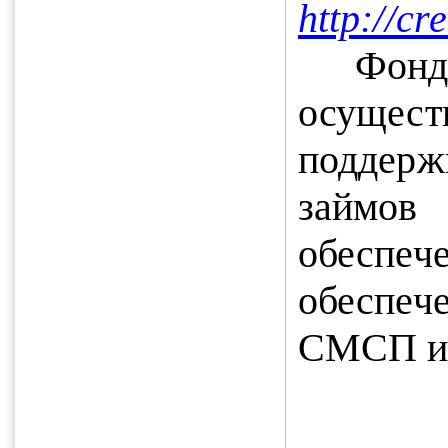
http://cr
Ф
осуще
поддерж
займо
обеспе
обеспеч
СМСП и 