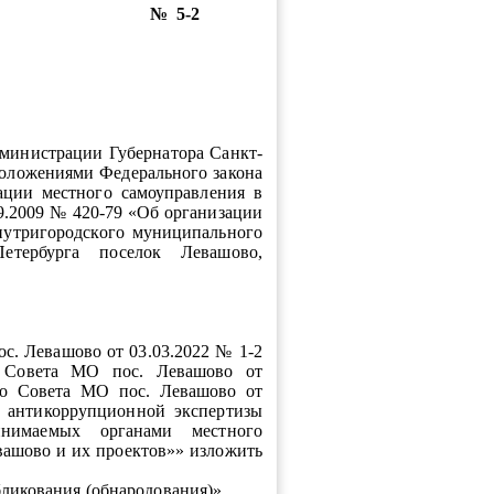
№
5-2
министрации Губернатора Санкт-
 положениями Федерального закона
ции местного самоуправления в
9.2009 № 420-79 «Об организации
внутригородского муниципального
Петербурга поселок Левашово,
с. Левашово от 03.03.2022 № 1-2
 Совета МО пос. Левашово от
го Совета МО пос. Левашово от
 антикоррупционной экспертизы
нимаемых органами местного
вашово и их проектов»» изложить
бликования (обнародования)».