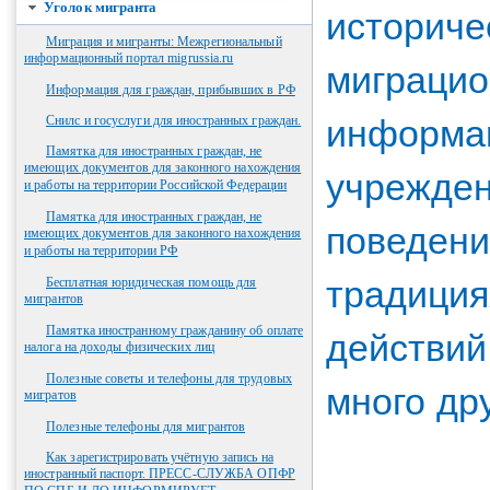
историче
Уголок мигранта
Миграция и мигранты: Межрегиональный
информационный портал migrussia.ru
миграцио
Информация для граждан, прибывших в РФ
информац
Снилс и госуслуги для иностранных граждан.
Памятка для иностранных граждан, не
учрежден
имеющих документов для законного нахождения
и работы на территории Российской Федерации
Памятка для иностранных граждан, не
поведени
имеющих документов для законного нахождения
и работы на территории РФ
традиция
Бесплатная юридическая помощь для
мигрантов
действий
Памятка иностранному гражданину об оплате
налога на доходы физических лиц
Полезные советы и телефоны для трудовых
много др
мигратов
Полезные телефоны для мигрантов
Как зарегистрировать учётную запись на
иностранный паспорт. ПРЕСС-СЛУЖБА ОПФР