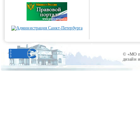
© «МО по
дизайн 