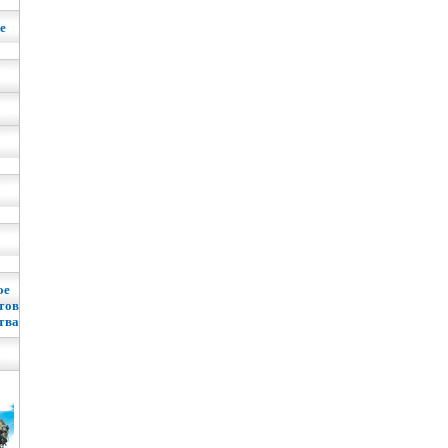
е
ое
тов
тва