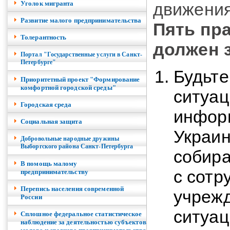
Уголок мигранта
движения
Развитие малого предпринимательства
Пять пр
Толерантность
должен 
Портал "Государственные услуги в Санкт-
Петербурге"
Будьте
Приоритетный проект "Формирование
комфортной городской среды"
ситуац
Городская среда
инфор
Социальная защита
Украин
Добровольные народные дружины
Выборгского района Санкт-Петербурга
собира
В помощь малому
с сотр
предпринимательству
Перепись населения современной
учрежд
России
ситуац
Сплошное федеральное статистическое
наблюдение за деятельностью субъектов