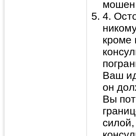
мошенн
4. Ост
никому
кроме 
консул
погран
Ваш и
он дол
Вы пот
границ
силой,
консул