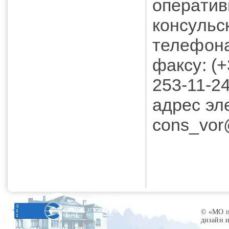
оператив
консульс
телефона
факсу: (+
253-11-2
адрес эл
cons_vor
© «МО по
дизайн 