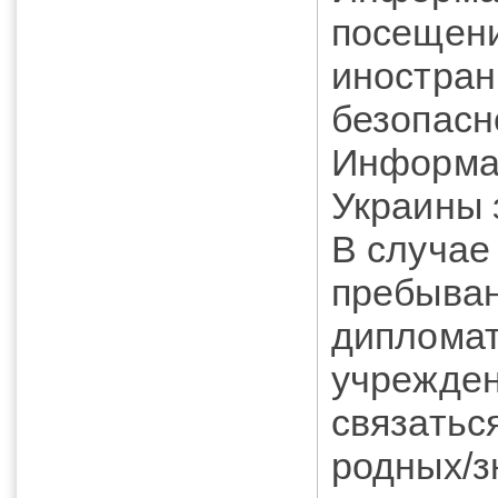
посещени
иностран
безопасн
Информац
Украины 
В случае
пребыван
дипломат
учрежден
связатьс
родных/з