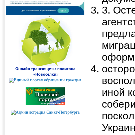
3. Ост
агентс
предла
мигра
оформл
осторо
воспол
иной к
собери
поскол
Украин