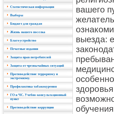
вашего п
Cтатистическая информация
Выборы
желател
Бюджет для граждан
ознакоми
Жизнь нашего поселка
выезда: 
Благоустройство
законода
Печатные издания
пребыван
Защита прав потребителей
Защита от чрезвычайных ситуаций
медицинс
Противодействие терроризму и
особенно
экстремизму.
здоровья
Профилактика табакокурения
ГО и ЧС. Учебно-консультационный
возможно
пункт
обучения
Противодействие коррупции