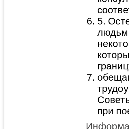
соотве
5. Ост
людьми
некото
которы
границ
обещан
трудоу
Советы
при по
Информац