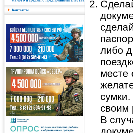
малого и среднего предпринимательства
Сделай
Контакты
докуме
сделай
паспор
либо д
поездк
месте 
желате
сумки.
своим 
В случ
докуме