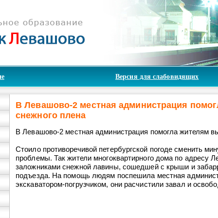
ие
Версия для слабовидящих
В Левашово-2 местная администрация помог
снежного плена
В
Левашово
-2 местная администрация помогла жителям в
Стоило противоречивой петербургской погоде сменить мину
проблемы. Так жители многоквартирного дома по адресу
Ле
заложниками снежной лавины, сошедшей с крыши и заба
подъезда. На помощь людям поспешила местная админис
экскаватором-погрузчиком, они расчистили завал и освоб