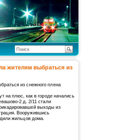
ла жителям выбраться из
ыбраться из снежного плена
т на плюс, как в городе начались
вашово
-2 д. 2/11 стали
ррикадировавшей выходы из
трация. Вооружившись
одили жильцов дома.