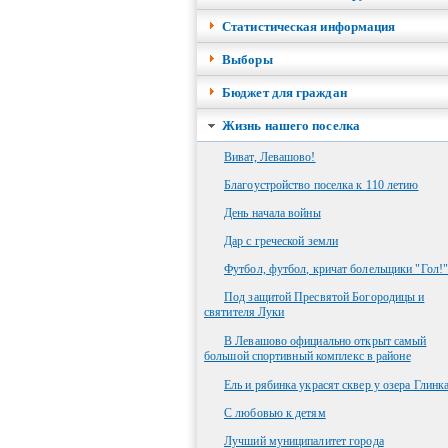
Cтатистическая информация
Выборы
Бюджет для граждан
Жизнь нашего поселка
Виват, Левашово!
Благоустройство поселка к 110 летию
День начала войны
Дар с греческой земли
Футбол, футбол, кричат болельщики "Гол!"
Под защитой Пресвятой Богородицы и
святителя Луки
В Левашово официально открыт самый
большой спортивный комплекс в районе
Ель и рябинка украсят сквер у озера Глинк
С любовью к детям
Лучший муниципалитет города