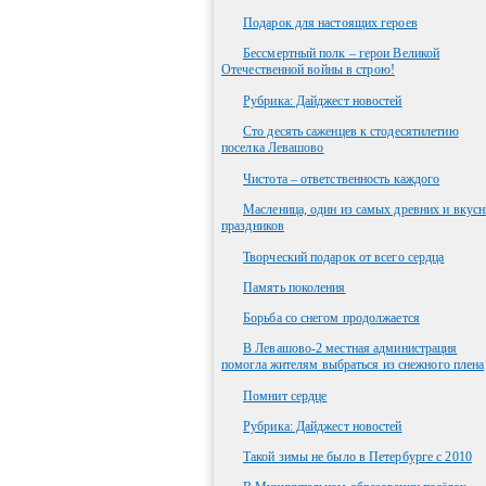
Подарок для настоящих героев
Бессмертный полк – герои Великой
Отечественной войны в строю!
Рубрика: Дайджест новостей
Сто десять саженцев к стодесятилетию
поселка Левашово
Чистота – ответственность каждого
Масленица, один из самых древних и вкус
праздников
Творческий подарок от всего сердца
Память поколения
Борьба со снегом продолжается
В Левашово-2 местная администрация
помогла жителям выбраться из снежного плена
Помнит сердце
Рубрика: Дайджест новостей
Такой зимы не было в Петербурге с 2010