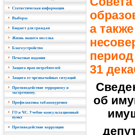
Совета
Cтатистическая информация
образо
Выборы
а также
Бюджет для граждан
Жизнь нашего поселка
несове
Благоустройство
период 
Печатные издания
31 дека
Защита прав потребителей
Защита от чрезвычайных ситуаций
Сведен
Противодействие терроризму и
экстремизму.
об иму
Профилактика табакокурения
имущ
ГО и ЧС. Учебно-консультационный
пункт
депу
Противодействие коррупции