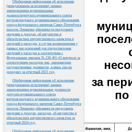
Обобщенная информация об исполнении
(ненадлежащем исполнении) лицами,
замещающими муниципальные
должностидепутата муниципального совета
внутригородского муниципального образования
муниц
города федерального значения Санкт-Петербурга
поселок Левашово,обязанности представить
сведения о доходах, об имуществе и
посел
обязательствах имущественного характера и
сведений о расходах, в случае возникновения у
данных лиц оснований для предоставления
сведений о расходах в соответствии с
Федеральным законом № 230-ФЗ «О контроле за
несо
соответствием расходов лиц, замещающих
государственные должности, и иных лиц их
доходам» за отчетный 2025 год.
за пер
Обобщенная информация об исполнении
(ненадлежащем исполнении) лицами,
замещающими муниципальные должности
по
депутата муниципального совета
внутригородского муниципального образования
города федерального значения Санкт-Петербурга
поселок Левашово,обязанности представить
сведения о доходах, расходах, об имуществе и
обязательствах имущественного характера за
отчетный 2024 год.
Фамилия, имя,
Д
Обобщенная информация об исполнении