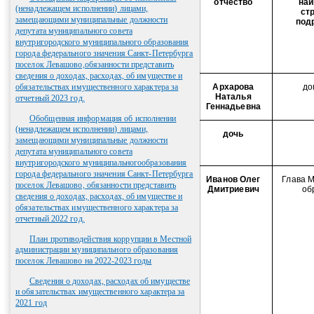
отчество
наи
(ненадлежащем исполнении) лицами,
ст
замещающими муниципальные должности
под
депутата муниципального совета
внутригородского муниципального образования
города федерального значения Санкт-Петербурга
поселок Левашово,обязанности представить
сведения о доходах, расходах, об имуществе и
обязательствах имущественного характера за
Архарова
до
Наталья
отчетный 2023 год.
Геннадьевна
Обобщенная информация об исполнении
(ненадлежащем исполнении) лицами,
дочь
замещающими муниципальные должности
депутата муниципального совета
внутригородского муниципальногообразования
города федерального значения Санкт-Петербурга
Иванов Олег
Глава 
поселок Левашово, обязанности представить
Дмитриевич
об
сведения о доходах, расходах, об имуществе и
обязательствах имущественного характера за
отчетный 2022 год.
План противодействия коррупции в Местной
администрации муниципального образования
поселок Левашово на 2022-2023 годы
Сведения о доходах, расходах об имуществе
и обязательствах имущественного характера за
2021 год