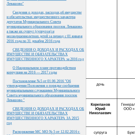
Левашово"
Сведения о доходах, расходах,об имуществе
и обязательствах имущественного характера
депутатов Муниципального Совета
муниципального образования поселок Левашово,
а также их супруг (супругов) и
несовершеннолетних детей за период с 01 января
2016 года по 31 декабря 2016 года
СВЕДЕНИЯ О ДОХОДАХ И РАСХОДАХ ОБ
ИМУЩЕСТВЕ И ОБЯЗАТЕЛЬСТВАХ
ИМУЩЕСТВЕННОГО ХАРАКТЕРА за 2016 год
О Национальном плане противодействия
коррупции на 2016 — 2017 годы
Постановление №5 от 01.06.2016 "Об
дочь
утверждении Положения о порядке сообщения
муниципальными служащими Муниципального
Совета муниципального образования поселок
Левашово "
Корепанов
Генера
СВЕДЕНИЯ О ДОХОДАХ И РАСХОДАХ ОБ
Юрий
ООО 
Николаевич
ИМУЩЕСТВЕ И ОБЯЗАТЕЛЬСТВАХ
ИМУЩЕСТВЕННОГО ХАРАКТЕРА ЗА 2015
год
Распоряжение МС МО № 5 от 12.02.2016 г.
супруга
Бух