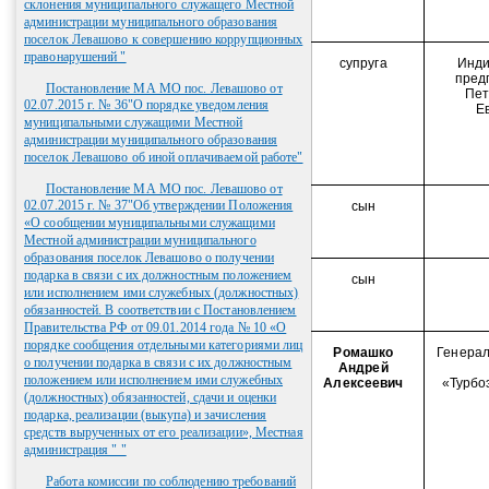
склонения муниципального служащего Местной
администрации муниципального образования
поселок Левашово к совершению коррупционных
правонарушений "
супруга
Инди
пред
Постановление МА МО пос. Левашово от
Пет
02.07.2015 г. № 36"О порядке уведомления
Е
муниципальными служащими Местной
администрации муниципального образования
поселок Левашово об иной оплачиваемой работе"
Постановление МА МО пос. Левашово от
02.07.2015 г. № 37"Об утверждении Положения
сын
«О сообщении муниципальными служащими
Местной администрации муниципального
образования поселок Левашово о получении
подарка в связи с их должностным положением
сын
или исполнением ими служебных (должностных)
обязанностей. В соответствии с Постановлением
Правительства РФ от 09.01.2014 года № 10 «О
порядке сообщения отдельными категориями лиц
Ромашко
Генерал
о получении подарка в связи с их должностным
Андрей
положением или исполнением ими служебных
Алексеевич
«Турбо
(должностных) обязанностей, сдачи и оценки
подарка, реализации (выкупа) и зачисления
средств вырученных от его реализации», Местная
администрация " "
Работа комиссии по соблюдению требований