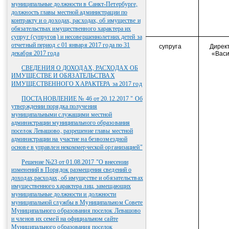
муниципальные должности в Санкт-Петербурге,
должность главы местной администрации по
контракту и о доходах, расходах, об имуществе и
обязательствах имущественного характера их
супруг (супругов) и несовершеннолетних детей за
отчетный период с 01 января 2017 года по 31
супруга
Дирек
декабря 2017 года
«Вас
СВЕДЕНИЯ О ДОХОДАХ, РАСХОДАХ ОБ
ИМУЩЕСТВЕ И ОБЯЗАТЕЛЬСТВАХ
ИМУЩЕСТВЕННОГО ХАРАКТЕРА за 2017 год
ПОСТАНОВЛЕНИЕ № 46 от 20.12.2017 " Об
утверждении порядка получения
муниципальными служащими местной
администрации муниципального образования
поселок Левашово, разрешение главы местной
администрации на участие на безвозмездной
основе в управлен некоммерческой организацией"
Решение №23 от 01.08.2017 "О внесении
изменений в Порядок размещения сведений о
доходах,расходах, об имуществе и обязательствах
имущественного характера лиц, замещающих
муниципальные должности и должности
муниципальной службы в Муниципальном Совете
Муниципального образования поселок Левашово
и членов их семей на официальном сайте
Муниципального образования поселок