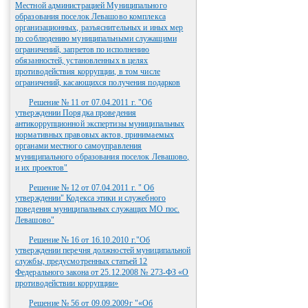
Местной администрацией Муниципального
образования поселок Левашово комплекса
организационных, разъяснительных и иных мер
по соблюдению муниципальными служащими
ограничений, запретов по исполнению
обязанностей, установленных в целях
противодействия коррупции, в том числе
ограничений, касающихся получения подарков
Решение № 11 от 07.04.2011 г. "Об
утверждении Порядка проведения
антикоррупционной экспертизы муниципальных
нормативных правовых актов, принимаемых
органами местного самоуправления
муниципального образования поселок Левашово,
и их проектов"
Решение № 12 от 07.04.2011 г. " Об
утверждении" Кодекса этики и служебного
поведения муниципальных служащих МО пос.
Левашово"
Решение № 16 от 16.10.2010 г."Об
утверждении перечня должностей муниципальной
службы, предусмотренных статьей 12
Федерального закона от 25.12.2008 № 273-ФЗ «О
противодействии коррупции»
Решение № 56 от 09.09.2009г "«Об