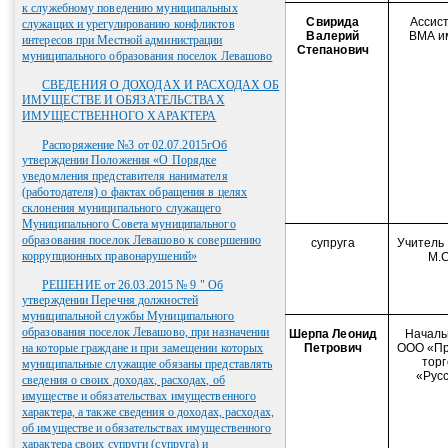
к служебному поведению муниципальных
Свирида
Ассис
служащих и урегулированию конфликтов
Валерий
ВМА им
интересов при Местной администрации
Степанович
муниципального образования поселок Левашово
СВЕДЕНИЯ О ДОХОДАХ И РАСХОДАХ ОБ
ИМУЩЕСТВЕ И ОБЯЗАТЕЛЬСТВАХ
ИМУЩЕСТВЕННОГО ХАРАКТЕРА
Распоряжение №3 от 02.07.2015гОб
утверждении Положения «О Порядке
уведомления представителя нанимателя
(работодателя) о фактах обращения в целях
склонения муниципального служащего
Муниципального Совета муниципального
образования поселок Левашово к совершению
супруга
Учитель
коррупционных правонарушений»
М.С
РЕШЕНИЕ от 26.03.2015 № 9 " Об
утверждении Перечня должностей
муниципальной службы Муниципального
образования поселок Левашово, при назначении
Шерпа Леонид
Началь
на которые граждане и при замещении которых
Петрович
ООО «Пр
тор
муниципальные служащие обязаны представлять
«Рус
сведения о своих доходах, расходах, об
имуществе и обязательствах имущественного
характера, а также сведения о доходах, расходах,
об имуществе и обязательствах имущественного
характера своих супруги (супруга) и