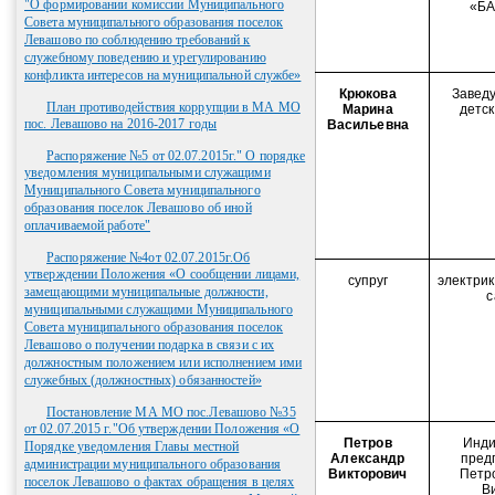
"О формировании комиссии Муниципального
«Б
Совета муниципального образования поселок
Левашово по соблюдению требований к
служебному поведению и урегулированию
конфликта интересов на муниципальной службе»
Крюкова
Завед
План противодействия коррупции в МА МО
Марина
детс
пос. Левашово на 2016-2017 годы
Васильевна
Распоряжение №5 от 02.07.2015г." О порядке
уведомления муниципальными служащими
Муниципального Совета муниципального
образования поселок Левашово об иной
оплачиваемой работе"
Распоряжение №4от 02.07.2015г.Об
утверждении Положения «О сообщении лицами,
супруг
электрик
замещающими муниципальные должности,
с
муниципальными служащими Муниципального
Совета муниципального образования поселок
Левашово о получении подарка в связи с их
должностным положением или исполнением ими
служебных (должностных) обязанностей»
Постановление МА МО пос.Левашово №35
от 02.07.2015 г."Об утверждении Положения «О
Петров
Инди
Порядке уведомления Главы местной
Александр
пред
администрации муниципального образования
Викторович
Петр
поселок Левашово о фактах обращения в целях
В