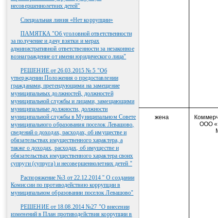
несовершеннолетних детей"
Специальная линия «Нет коррупции»
ПАМЯТКА "Об уголовной ответственности
за получение и дачу взятки и мерах
административной ответственности за незаконное
вознаграждение от имени юридического лица"
РЕШЕНИЕ от 26.03.2015 № 5 "Об
утверждении Положения о предоставлении
гражданами, претендующими на замещение
муниципальных должностей, должностей
муниципальной службы и лицами, замещающими
муниципальные должности, должности
муниципальной службы в Муниципальном Совете
жена
Коммерч
ООО «
муниципального образования поселок Левашово,
сведений о доходах, расходах, об имуществе и
обязательствах имущественного характера, а
также о доходах, расходах, об имуществе и
обязательствах имущественного характера своих
супруги (супруга) и несовершеннолетних детей "
Распоряжение №3 от 22.12.2014 " О создании
Комиссии по противодействию коррупции в
муниципальном образовании поселок Левашово"
РЕШЕНИЕ от 18.08.2014 №27 "О внесении
изменений в План противодействия коррупции в