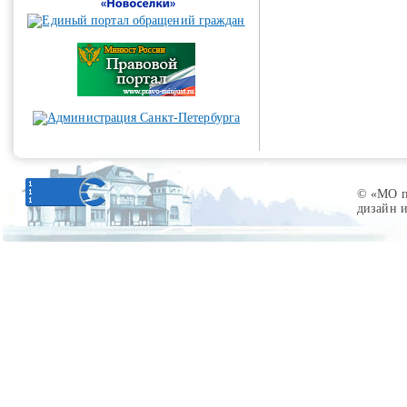
© «МО по
дизайн 