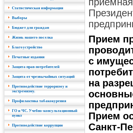
приемная
Cтатистическая информация
Президен
Выборы
предприн
Бюджет для граждан
Прием п
Жизнь нашего поселка
Благоустройство
проводит
Печатные издания
с имуще
Защита прав потребителей
потребит
Защита от чрезвычайных ситуаций
на разр
Противодействие терроризму и
экстремизму.
основные
Профилактика табакокурения
предпри
ГО и ЧС. Учебно-консультационный
Прием ос
пункт
Санкт-Пе
Противодействие коррупции