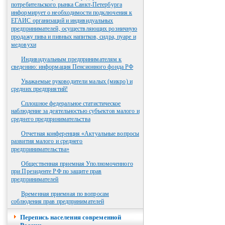
потребительского рынка Санкт-Петербурга
информирует о необходимости подключения к
ЕГАИС организаций и индивидуальных
предпринимателей, осуществляющих розничную
продажу пива и пивных напитков, сидра, пуаре и
медовухи
Индивидуальным предпринимателям к
сведению: информация Пенсионного фонда РФ
Уважаемые руководители малых (микро) и
средних предприятий!
Сплошное федеральное статистическое
наблюдение за деятельностью субъектов малого и
среднего предпринимательства
Отчетная конференция «Актуальные вопросы
развития малого и среднего
предпринимательства»
Общественная приемная Уполномоченного
при Президенте РФ по защите прав
предпринимателей
Временная приемная по вопросам
соблюдения прав предпринимателей
Перепись населения современной