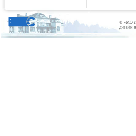
© «МО по
дизайн 