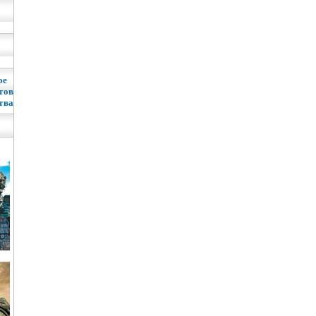
ое
тов
тва