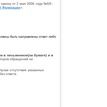
закону от 2 мая 2006 года №59–
й Федерации
»,
олжны быть направлены ответ либо
 в письменном(на бумаге) и в
второв обращений не
лучае отсутствия указанных
ез ответа.