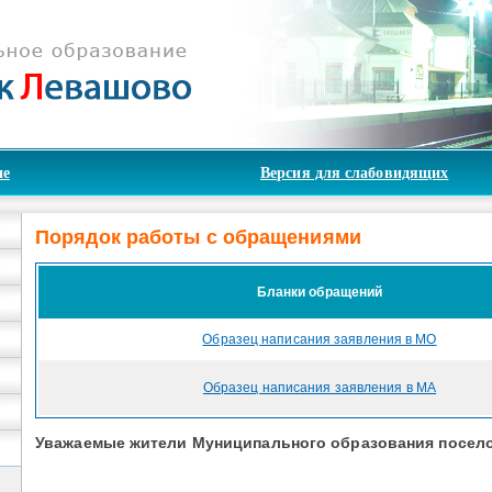
ие
Версия для слабовидящих
Порядок работы с обращениями
Бланки обращений
Образец написания заявления в МО
Образец написания заявления в МА
Уважаемые жители
М
униципального
о
бразования
посел