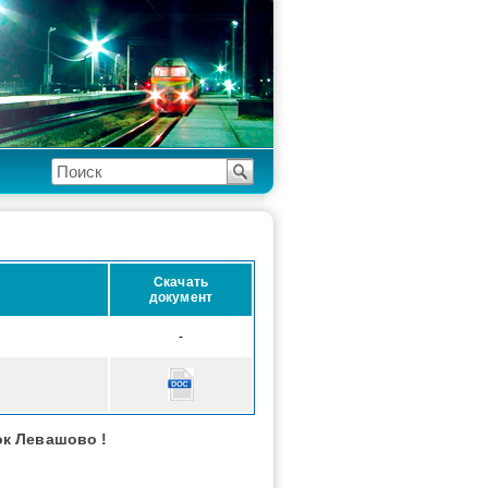
Скачать
документ
-
ок Левашово
!