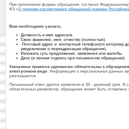
При заполнении формы обращения, согласно Федеральному 
ФЗ «
О порядке рассмотрения обращений граждан Российско
Вам необходимо указать
:
Должность и имя адресата.
Свою фамилию, имя, отчество (полностью).
Почтовый адрес и контактный телефон(по которому д
уведомление о переадресации обращения).
Изложить суть предложения, заявления или жалобы.
Дата (и личная подпись при письменном обращении).
Указанные правила одинаково обязательны к обращениям
электронном виде
. Информация о персональных данных а
разглашается.
Письменный ответ дается заявителю в 30 - дневный срок. В с
обязательных реквизитов, обращение может быть оставлено б