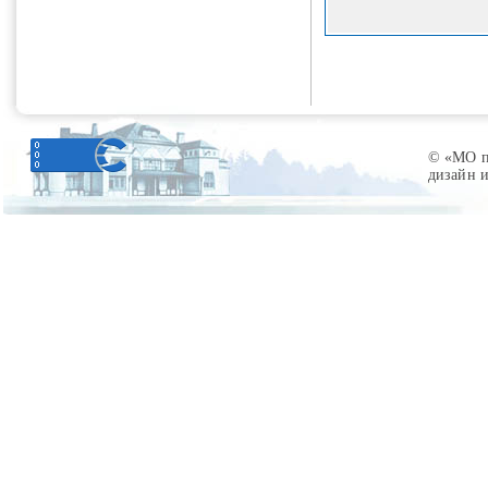
© «МО по
дизайн 