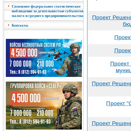
Сплошное федеральное статистическое
наблюдение за деятельностью субъектов
малого и среднего предпринимательства
Проект Решени
бю
Контакты
Проек
Проек
Проект 
муниц
Проект Решени
Проект "
Проект Решени