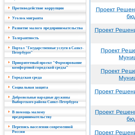
Противодействие коррупции
Проект Решен
бю
Уголок мигранта
Развитие малого предпринимательства
Проект Решени
Толерантность
Портал "Государственные услуги в Санкт-
Проект Реше
Петербурге"
Муниц
Приоритетный проект "Формирование
комфортной городской среды"
Проект Реше
Муниц
Городская среда
Социальная защита
Проект Решени
Добровольные народные дружины
Выборгского района Санкт-Петербурга
Проект Решени
В помощь малому
предпринимательству
бю
Перепись населения современной
Проект Решени
России