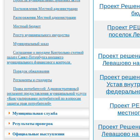
Проекты муниципальных правовых актов
Проект Решен
Постановления Местной администрации
бю
Распоряжения Местной администрации
Проект РЕ
Местный бюджет
поселок Л
Реестр муниципального имущества
Муниципальный заказ
Соглашение о передаче Контрольно-счетной
Проект решени
палате Санкт-Петербурга внешнего
Левашово на 
муниципального финансового контроля.
Порядок обжалования
Проект решен
Регламенты и стандарты
Устав внут
Права потребителей: Административный
федерально
регламент предоставления муниципальной услуги
«Консультирование потребителей по вопросам
защиты прав потребителей»
Проект РЕ
местног
Муниципальная служба
Результаты проверок
Проект Решени
Левашово на 
Официальные выступления