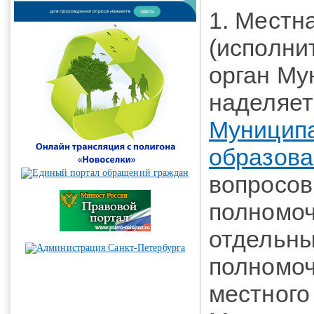
1. Местн
(исполни
орган Му
наделяет
Муницип
образова
вопросов
полномоч
отдельны
полномоч
местного