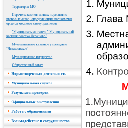
Муниц
Территория МО
Перечень законов и иных нормативно
Глава
правовых актов, определяющих полномочия
органов местного самоуправления
Местн
"Муниципальная газета " Муниципальный
вестник поселка Левашово"
админ
Муниципальное казенное учреждение
"Левашовское"
о
браз
Муниципальное имущество
Общественный совет
Контро
Нормотворческая деятельность
Муниципальная служба
М
Результаты проверок
1.Муници
Официальные выступления
постоян
Работа с обращениями
представ
Взаимодействие и сотрудничество