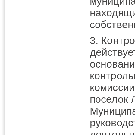
муницип
находящи
собствен
3. Контр
действуе
основан
контроль
комиссии
поселок 
Муниципа
руководс
деятельн