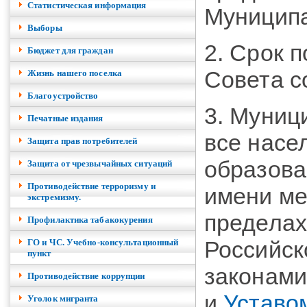
Cтатистическая информация
Муниципа
Выборы
2. Срок 
Бюджет для граждан
Совета со
Жизнь нашего поселка
Благоустройство
3. Муниц
Печатные издания
все насе
Защита прав потребителей
образова
Защита от чрезвычайных ситуаций
Противодействие терроризму и
имени ме
экстремизму.
пределах
Профилактика табакокурения
Российск
ГО и ЧС. Учебно-консультационный
пункт
законами
Противодействие коррупции
и
Уставо
Уголок мигранта