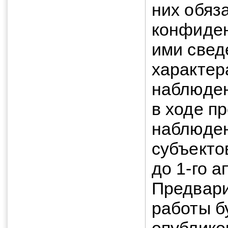
них обяза
конфиде
ими свед
характер
наблюден
в ходе п
наблюден
субъекто
до 1-го а
Предвари
работы б