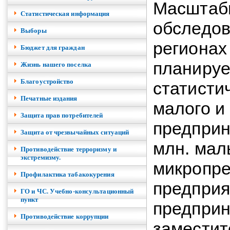
Масштабн
Cтатистическая информация
обследов
Выборы
регионах 
Бюджет для граждан
планируе
Жизнь нашего поселка
Благоустройство
статисти
Печатные издания
малого и
Защита прав потребителей
предприн
Защита от чрезвычайных ситуаций
млн. мал
Противодействие терроризму и
экстремизму.
микропре
Профилактика табакокурения
предприя
ГО и ЧС. Учебно-консультационный
пункт
предприн
Противодействие коррупции
заместит