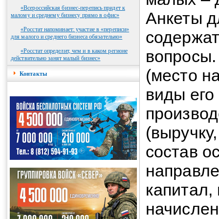
«Всероссийская бизнес-перепись придет к
Анкеты д
малому и среднему бизнесу прямо в офис»
«Росстат напоминает: участие в «переписи»
содержат
для малого и среднего бизнеса обязательно»
вопросы.
«Росстат определит, чем и в каком регионе
действительно занят малый бизнес»
(место н
Контакты
виды его
производ
(выручку,
состав о
направле
капитал,
начислен