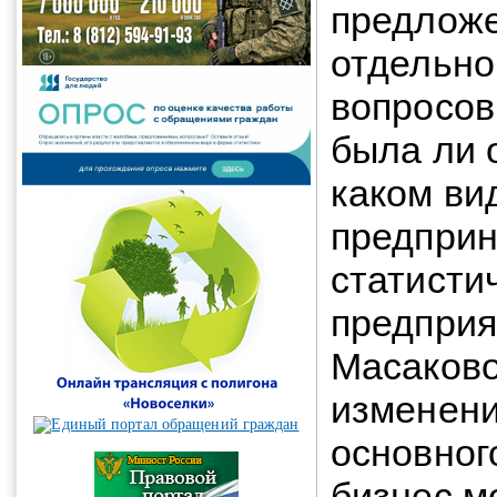
предлож
отдельно
вопросов
была ли о
каком ви
предприн
статисти
предприя
Масаково
изменени
основног
бизнес м