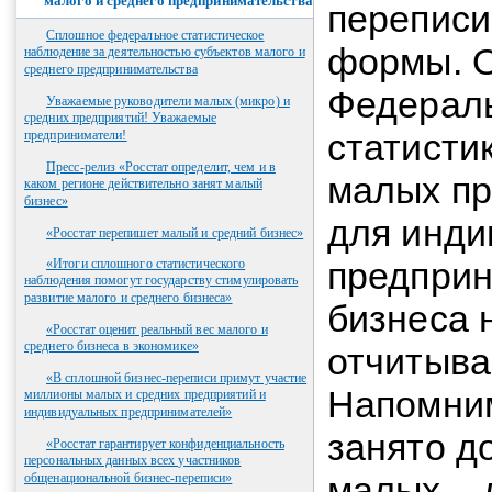
малого и среднего предпринимательства
переписи
Сплошное федеральное статистическое
формы. О
наблюдение за деятельностью субъектов малого и
среднего предпринимательства
Федераль
Уважаемые руководители малых (микро) и
средних предприятий! Уважаемые
статистик
предприниматели!
Пресс-релиз «Росстат определит, чем и в
малых пр
каком регионе действительно занят малый
бизнес»
для инди
«Росстат перепишет малый и средний бизнес»
предприн
«Итоги сплошного статистического
наблюдения помогут государству стимулировать
развитие малого и среднего бизнеса»
бизнеса 
«Росстат оценит реальный вес малого и
среднего бизнеса в экономике»
отчитыва
«В сплошной бизнес-переписи примут участие
Напомним
миллионы малых и средних предприятий и
индивидуальных предпринимателей»
занято д
«Росстат гарантирует конфиденциальность
персональных данных всех участников
малых – д
общенациональной бизнес-переписи»