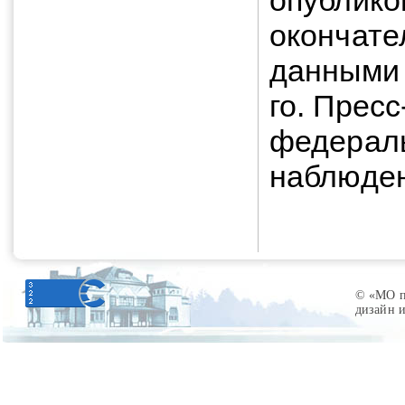
опублико
окончате
данными 
го. Прес
федераль
наблюде
© «МО по
дизайн 