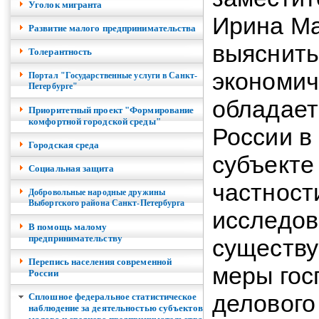
Уголок мигранта
Ирина Ма
Развитие малого предпринимательства
выяснить
Толерантность
экономич
Портал "Государственные услуги в Санкт-
Петербурге"
обладает
Приоритетный проект "Формирование
комфортной городской среды"
России в
Городская среда
субъекте
Социальная защита
частности
Добровольные народные дружины
Выборгского района Санкт-Петербурга
исследов
В помощь малому
предпринимательству
существ
Перепись населения современной
меры гос
России
делового
Сплошное федеральное статистическое
наблюдение за деятельностью субъектов