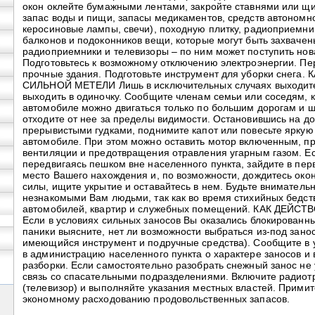
окон оклейте бумажными лентами, закройте ставнями или щи
запас воды и пищи, запасы медикаментов, средств автономн
керосиновые лампы, свечи), походную плитку, радиоприемник
балконов и подоконников вещи, которые могут быть захваче
радиоприемники и телевизоры – по ним может поступить но
Подготовьтесь к возможному отключению электроэнергии. Пер
прочные здания. Подготовьте инструмент для уборки снег
СИЛЬНОЙ МЕТЕЛИ Лишь в исключительных случаях выходите
выходить в одиночку. Сообщите членам семьи или соседям, ку
автомобиле можно двигаться только по большим дорогам и 
отходите от нее за пределы видимости. Остановившись на до
прерывистыми гудками, поднимите капот или повесьте яркую 
автомобиле. При этом можно оставить мотор включенным, пр
вентиляции и предотвращения отравления угарным газом. Е
передвигаясь пешком вне населенного пункта, зайдите в пе
место Вашего нахождения и, по возможности, дождитесь око
силы, ищите укрытие и оставайтесь в нем. Будьте внимательн
незнакомыми Вам людьми, так как во время стихийных бедств
автомобилей, квартир и служебных помещений. КАК ДЕЙ
Если в условиях сильных заносов Вы оказались блокированн
паники выясните, нет ли возможности выбраться из-под зано
имеющийся инструмент и подручные средства). Сообщите в 
в администрацию населенного пункта о характере заносов и
разборки. Если самостоятельно разобрать снежный занос не 
связь со спасательными подразделениями. Включите радио
(телевизор) и выполняйте указания местных властей. Прими
экономному расходованию продовольственных запасов.