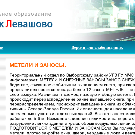
ие
Версия для слабовидящих
МЕТЕЛИ И ЗАНОСЫ.
Территориальный отдел по Выборгскому району УГЗ ГУ МЧС 
информарует: МЕТЕЛИ И СНЕЖНЫЕ ЗАНОСЫ ЗАНОС СНЕЖНЫЙ
бедствие, связанное с обильным выпадением снега, при скор
продолжительности снегопада более 12 часов. МЕТЕЛЬ – пе
слое воздуха. Различают поземок, низовую и общую метель.
происходит перераспределение ранее выпавшего снега, при
перераспределением, происходит выпадение снега из облак
типичны Северо-Запада России. Их опасность для населения 
населенных пунктов и отдельных зданий. Высота заноса може
районах до 5-6 м. Возможно снижение видимости на дорогах 
разрушение легких зданий и крыш, обрыв воздушных линий э
ПОДГОТОВИТЬСЯ К МЕТЕЛЯМ И ЗАНОСАМ Если Вы получили
метели, плотно закройте окна, двери, чердачные люки и вен