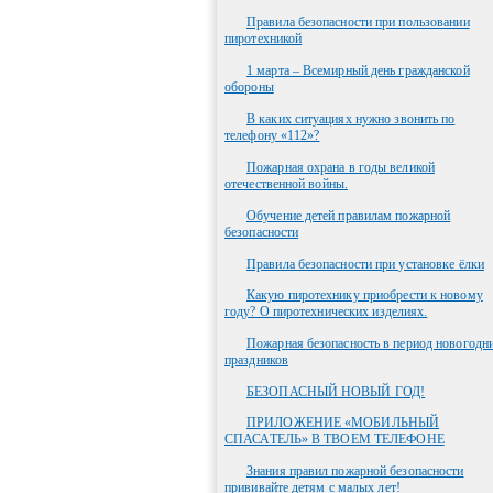
Правила безопасности при пользовании
пиротехникой
1 марта – Всемирный день гражданской
обороны
В каких ситуациях нужно звонить по
телефону «112»?
Пожарная охрана в годы великой
отечественной войны.
Обучение детей правилам пожарной
безопасности
Правила безопасности при установке ёлки
Какую пиротехнику приобрести к новому
году? О пиротехнических изделиях.
Пожарная безопасность в период новогодн
праздников
БЕЗОПАСНЫЙ НОВЫЙ ГОД!
ПРИЛОЖЕНИЕ «МОБИЛЬНЫЙ
СПАСАТЕЛЬ» В ТВОЕМ ТЕЛЕФОНЕ
Знания правил пожарной безопасности
прививайте детям с малых лет!