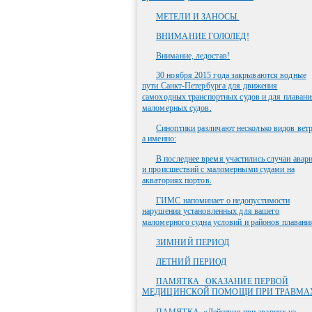
МЕТЕЛИ И ЗАНОСЫ.
ВНИМАНИЕ ГОЛОЛЕД!
Внимание, ледостав!
30 ноября 2015 года закрываются водные
пути Санкт-Петербурга для движения
самоходных транспортных судов и для плавани
маломерных судов.
Синоптики различают несколько видов ветр
а именно:
В последнее время участились случаи авар
и происшествий с маломерными судами на
акваториях портов.
ГИМС напоминает о недопустимости
нарушения установленных для вашего
маломерного судна условий и районов плавани
ЗИМНИЙ ПЕРИОД
ЛЕТНИЙ ПЕРИОД
ПАМЯТКА _ОКАЗАНИЕ ПЕРВОЙ
МЕДИЦИНСКОЙ ПОМОЩИ ПРИ ТРАВМА