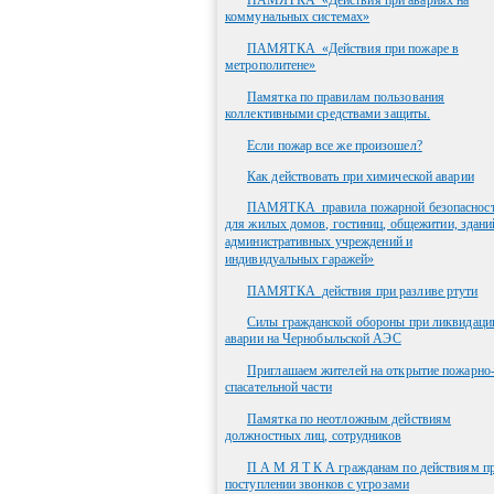
ПАМЯТКА_«Действия при авариях на
коммунальных системах»
ПАМЯТКА_«Действия при пожаре в
метрополитене»
Памятка по правилам пользования
коллективными средствами защиты.
Если пожар все же произошел?
Как действовать при химической аварии
ПАМЯТКА_правила пожарной безопаснос
для жилых домов, гостиниц, общежитии, здани
административных учреждений и
индивидуальных гаражей»
ПАМЯТКА_действия при разливе ртути
Силы гражданской обороны при ликвидаци
аварии на Чернобыльской АЭС
Приглашаем жителей на открытие пожарно
спасательной части
Памятка по неотложным действиям
должностных лиц, сотрудников
П А М Я Т К А гражданам по действиям п
поступлении звонков с угрозами