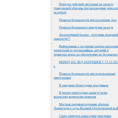
Порядок действий населения по сигналу
гражданской обороны при нахождении дома ил
на работе
Правила безопасности при посещении леса
Правила безопасного поведения на воде
Захламлённый балкон – источник пожарной
опасности!!!
Информация о состоянии защиты населени
территорий от чрезвычайных ситуаций и
принятых мерах по обеспечению их безопаснос
ВЫХОД НА ЛЕД ЗАПРЕЩЕН С 15.12.201
г.
Правила безопасности при использовании
пиротехники
В ожидание Новогодних праздников
В период новогодних каникул резко
возрастает количество пожаров
Местная противовоздушная оборона
Ленинграда в годы Великой Отечественной во
Скоро начнутся новогодние праздники