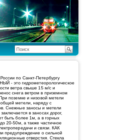
России по Санкт-Петербургу
 - это гидрометеорологическое
ости ветра свыше 15 м/с и
ренос снега ветром в приземном
 При поземке и низовой метели
 общей метели, наряду с
ов. Снежные заносы и метели
заключается в заносах дорог,
т быть более 1м, а в горных
до 20-50м, а также частичное
лектропередачи и связи. КАК
 предупреждение о сильной
тиляционные отверстия. Стекла