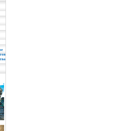
ое
тов
тва