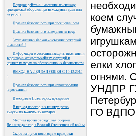
необходи
Порядок действий населения по сигналу
гражданской обороны при нахождении дома или
коем слу
на работе
Правила безопасности при посещении леса
бумажны
Правила безопасного поведения на воде
игрушкам
Захламлённый балкон – источник пожарной
опасности!!!
осторожн
Информация о состоянии защиты населения и
территорий от чрезвычайных ситуаций и
елки хло
принятых мерах по обеспечению их безопасности
ВЫХОД НА ЛЕД ЗАПРЕЩЕН С 15.12.2015
огнями. 
г.
УНДПР ГУ
Правила безопасности при использовании
пиротехники
Петербур
В ожидание Новогодних праздников
В период новогодних каникул резко
ГО ВДПО
возрастает количество пожаров
Местная противовоздушная оборона
Ленинграда в годы Великой Отечественной войны
Скоро начнутся новогодние праздники