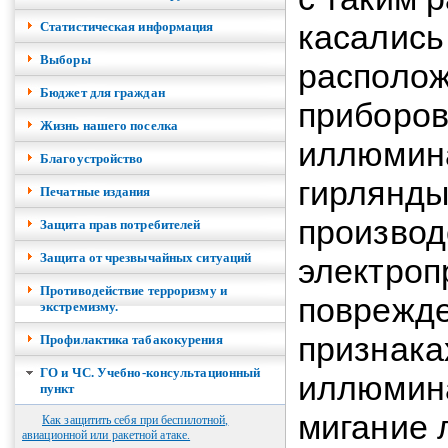
касались
Cтатистическая информация
Выборы
располож
Бюджет для граждан
приборов
Жизнь нашего поселка
иллюмина
Благоустройство
гирлянды
Печатные издания
производ
Защита прав потребителей
Защита от чрезвычайных ситуаций
электроп
Противодействие терроризму и
поврежде
экстремизму.
признака
Профилактика табакокурения
ГО и ЧС. Учебно-консультационный
иллюмина
пункт
мигание 
Как защитить себя при беспилотной,
авиационной или ракетной атаке.