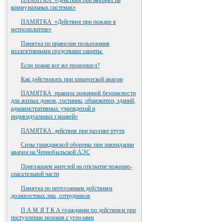
ПАМЯТКА_«Действия при авариях на
коммунальных системах»
ПАМЯТКА_«Действия при пожаре в
метрополитене»
Памятка по правилам пользования
коллективными средствами защиты.
Если пожар все же произошел?
Как действовать при химической аварии
ПАМЯТКА_правила пожарной безопасности
для жилых домов, гостиниц, общежитии, зданий,
административных учреждений и
индивидуальных гаражей»
ПАМЯТКА_действия при разливе ртути
Силы гражданской обороны при ликвидации
аварии на Чернобыльской АЭС
Приглашаем жителей на открытие пожарно-
спасательной части
Памятка по неотложным действиям
должностных лиц, сотрудников
П А М Я Т К А гражданам по действиям при
поступлении звонков с угрозами