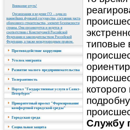
Внимание ртуть!
реагиров
Организация и ведение ГО – одна из
происшес
важнейших функций государства, составная часть
оборонного строительства, элемент безопасности
страны. Она организуется и ведется в
экстренн
соответствии с Конституцией Российской
Федерации и законодательством Российской
типовые 
Федерации, а также международным правом.
Противодействие коррупции
происшес
Уголок мигранта
ориентир
Развитие малого предпринимательства
происшес
Толерантность
которого
Портал "Государственные услуги в Санкт-
Петербурге"
подробн
Приоритетный проект "Формирование
комфортной городской среды"
происшес
Городская среда
Службу 
Социальная защита