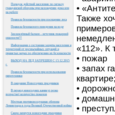
Порядок действий населения по сигналу
• «Антит
гражданской обороны при нахождении дома или
на работе
Также хо
Правила безопасности при посещении леса
примеров
Правила безопасного поведения на воде
Захламлённый балкон – источник пожарной
немедлен
опасности!!!
Информация о состоянии защиты населения и
«112». К
территорий от чрезвычайных ситуаций и
принятых мерах по обеспечению их безопасности
• пожар
ВЫХОД НА ЛЕД ЗАПРЕЩЕН С 15.12.2015
г.
• запах г
Правила безопасности при использовании
квартире
пиротехники
В ожидание Новогодних праздников
• дорожн
В период новогодних каникул резко
возрастает количество пожаров
• домашн
Местная противовоздушная оборона
• престу
Ленинграда в годы Великой Отечественной войны
Скоро начнутся новогодние праздники