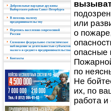
вызыва
Добровольные народные дружины
Выборгского района Санкт-Петербурга
подозрен
В помощь малому
или разв
предпринимательству
Перепись населения современной
о пожаре
России
опасност
Сплошное федеральное статистическое
наблюдение за деятельностью субъектов
опасные 
малого и среднего предпринимательства
Контакты
Пожарной
по неясн
Не бойте
их, по ва
работа и