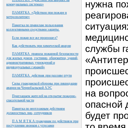
ПАМЯТКА_«Действия при авариях на
нужна по
коммунальных системах»
реагиров
ПАМЯТКА_«Действия при пожаре в
метрополитене»
ситуация
Памятка по правилам пользования
коллективными средствами защиты.
медицинс
Если пожар все же произошел?
службы г
Как действовать при химической аварии
ПАМЯТКА_правила пожарной безопасности
«Антитер
для жилых домов, гостиниц, общежитии, зданий,
административных учреждений и
индивидуальных гаражей»
происшес
ПАМЯТКА_действия при разливе ртути
происшес
Силы гражданской обороны при ликвидации
аварии на Чернобыльской АЭС
на вопро
Приглашаем жителей на открытие пожарно-
спасательной части
опасной 
Памятка по неотложным действиям
будет пр
должностных лиц, сотрудников
П А М Я Т К А гражданам по действиям при
то время
поступлении звонков с угрозами