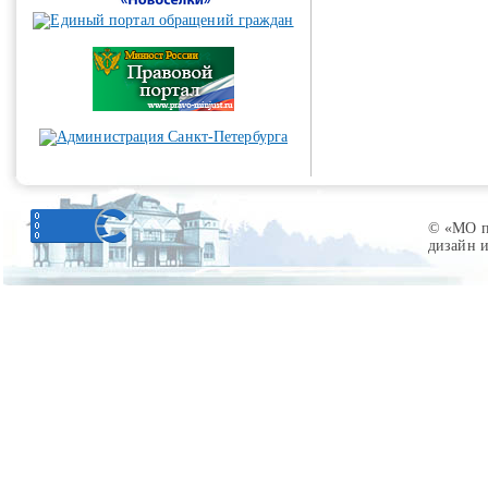
© «МО по
дизайн 