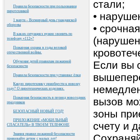
стали;
Правила безопасности при пользовании
пиротехникой
• наруше
1 марта – Всемирный день гражданской
обороны
• срочна
В каких ситуациях нужно звонить по
(нарушен
телефону «112»?
Пожарная охрана в годы великой
кровотече
отечественной войны.
Обучение детей правилам пожарной
Если вы 
безопасности
вышепере
Правила безопасности при установке ёлки
Какую пиротехнику приобрести к новому
немедлен
году? О пиротехнических изделиях.
Пожарная безопасность в период новогодних
вызов мо
праздников
зоны при
БЕЗОПАСНЫЙ НОВЫЙ ГОД!
ПРИЛОЖЕНИЕ «МОБИЛЬНЫЙ
счету и 
СПАСАТЕЛЬ» В ТВОЕМ ТЕЛЕФОНЕ
Знания правил пожарной безопасности
Сохраняй
прививайте детям с малых лет!