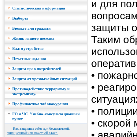
и для по
Cтатистическая информация
вопросам
Выборы
защиты о
Бюджет для граждан
Таким об
Жизнь нашего поселка
использо
Благоустройство
Печатные издания
оператив
Защита прав потребителей
• пожарн
Защита от чрезвычайных ситуаций
• реагир
Противодействие терроризму и
экстремизму.
ситуация
Профилактика табакокурения
• полиции
ГО и ЧС. Учебно-консультационный
пункт
• скорой
Как защитить себя при беспилотной,
• аварий
авиационной или ракетной атаке.