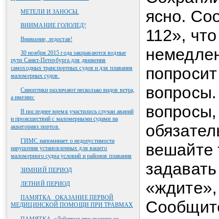
ясно. Со
МЕТЕЛИ И ЗАНОСЫ.
ВНИМАНИЕ ГОЛОЛЕД!
112», чт
Внимание, ледостав!
немедлен
30 ноября 2015 года закрываются водные
пути Санкт-Петербурга для движения
попросит
самоходных транспортных судов и для плавания
маломерных судов.
вопросы.
Синоптики различают несколько видов ветра,
а именно:
вопросы,
В последнее время участились случаи аварий
и происшествий с маломерными судами на
обязател
акваториях портов.
ГИМС напоминает о недопустимости
вешайте 
нарушения установленных для вашего
маломерного судна условий и районов плавания
задавать
ЗИМНИЙ ПЕРИОД
«ждите»,
ЛЕТНИЙ ПЕРИОД
ПАМЯТКА _ОКАЗАНИЕ ПЕРВОЙ
Сообщите
МЕДИЦИНСКОЙ ПОМОЩИ ПРИ ТРАВМАХ