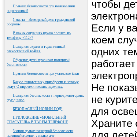
чтобы де
Правила безопасности при пользовании
пиротехникой
электрон
1 марта – Всемирный день гражданской
обороны
Если у ва
В каких ситуациях нужно звонить по
коем слу
телефону «112»?
Пожарная охрана в годы великой
одних тем
отечественной войны.
Обучение детей правилам пожарной
работает
безопасности
электроп
Правила безопасности при установке ёлки
Какую пиротехнику приобрести к новому
Не показ
году? О пиротехнических изделиях.
Пожарная безопасность в период новогодних
не курите
праздников
для осве
БЕЗОПАСНЫЙ НОВЫЙ ГОД!
ПРИЛОЖЕНИЕ «МОБИЛЬНЫЙ
Храните 
СПАСАТЕЛЬ» В ТВОЕМ ТЕЛЕФОНЕ
Знания правил пожарной безопасности
для дете
прививайте детям с малых лет!