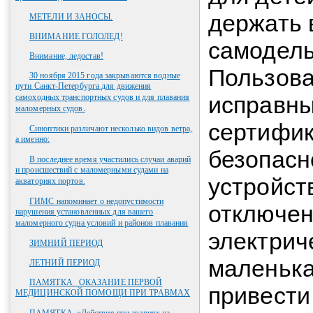
держать 
МЕТЕЛИ И ЗАНОСЫ.
ВНИМАНИЕ ГОЛОЛЕД!
самодель
Внимание, ледостав!
Пользова
30 ноября 2015 года закрываются водные
пути Санкт-Петербурга для движения
исправн
самоходных транспортных судов и для плавания
маломерных судов.
сертифик
Синоптики различают несколько видов ветра,
а именно:
безопасн
В последнее время участились случаи аварий
и происшествий с маломерными судами на
устройст
акваториях портов.
ГИМС напоминает о недопустимости
отключен
нарушения установленных для вашего
маломерного судна условий и районов плавания
электрич
ЗИМНИЙ ПЕРИОД
маленька
ЛЕТНИЙ ПЕРИОД
ПАМЯТКА _ОКАЗАНИЕ ПЕРВОЙ
привести
МЕДИЦИНСКОЙ ПОМОЩИ ПРИ ТРАВМАХ