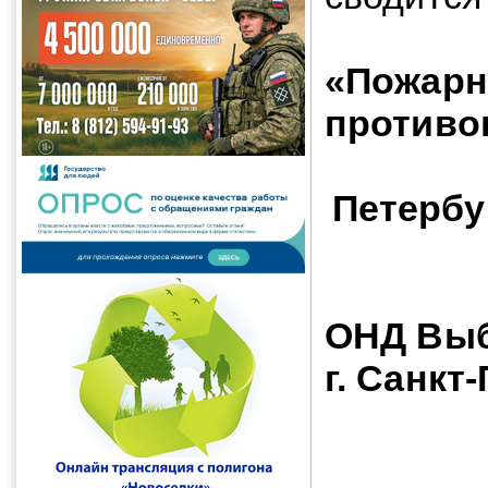
СП
«Пожарн
проти
сл
Петербу
ОНД Выб
г. Санкт