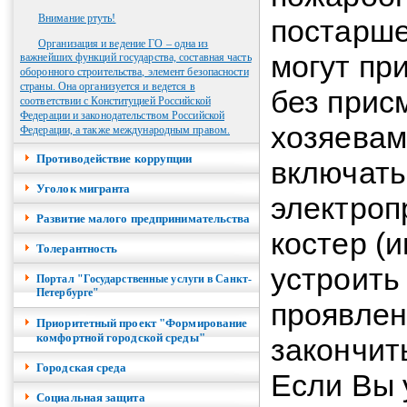
Внимание ртуть!
постарше
Организация и ведение ГО – одна из
могут пр
важнейших функций государства, составная часть
оборонного строительства, элемент безопасности
страны. Она организуется и ведется в
без прис
соответствии с Конституцией Российской
Федерации и законодательством Российской
хозяевам
Федерации, а также международным правом.
Противодействие коррупции
включать
Уголок мигранта
электроп
Развитие малого предпринимательства
костер (и
Толерантность
устроить
Портал "Государственные услуги в Санкт-
Петербурге"
проявлен
Приоритетный проект "Формирование
комфортной городской среды"
закончит
Городская среда
Если Вы 
Социальная защита