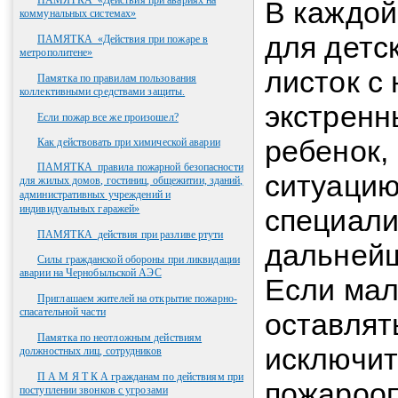
ПАМЯТКА_«Действия при авариях на
В каждой
коммунальных системах»
для детс
ПАМЯТКА_«Действия при пожаре в
метрополитене»
листок с
Памятка по правилам пользования
коллективными средствами защиты.
экстренн
Если пожар все же произошел?
ребенок,
Как действовать при химической аварии
ПАМЯТКА_правила пожарной безопасности
ситуацию
для жилых домов, гостиниц, общежитии, зданий,
административных учреждений и
индивидуальных гаражей»
специали
ПАМЯТКА_действия при разливе ртути
дальнейш
Силы гражданской обороны при ликвидации
аварии на Чернобыльской АЭС
Если мал
Приглашаем жителей на открытие пожарно-
спасательной части
оставлят
Памятка по неотложным действиям
исключит
должностных лиц, сотрудников
П А М Я Т К А гражданам по действиям при
пожарооп
поступлении звонков с угрозами