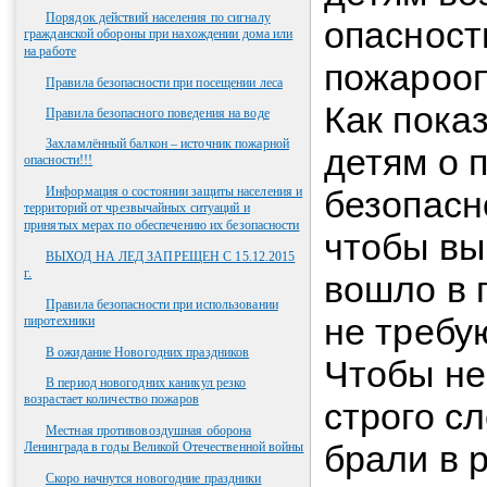
Порядок действий населения по сигналу
опасност
гражданской обороны при нахождении дома или
на работе
пожароо
Правила безопасности при посещении леса
Как пока
Правила безопасного поведения на воде
Захламлённый балкон – источник пожарной
детям о 
опасности!!!
Информация о состоянии защиты населения и
безопасн
территорий от чрезвычайных ситуаций и
принятых мерах по обеспечению их безопасности
чтобы вы
ВЫХОД НА ЛЕД ЗАПРЕЩЕН С 15.12.2015
г.
вошло в 
Правила безопасности при использовании
не требу
пиротехники
В ожидание Новогодних праздников
Чтобы не
В период новогодних каникул резко
возрастает количество пожаров
строго сл
Местная противовоздушная оборона
брали в р
Ленинграда в годы Великой Отечественной войны
Скоро начнутся новогодние праздники