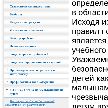
определе
Cтатистическая информация
в област
Выборы
Исходя и
Бюджет для граждан
правил п
Жизнь нашего поселка
является
Благоустройство
Печатные издания
учебного
Защита прав потребителей
Уважаемы
Защита от чрезвычайных ситуаций
безопасн
Противодействие терроризму и
экстремизму.
детей ка
Профилактика табакокурения
малышами
ГО и ЧС. Учебно-консультационный
пункт
чрезвыча
Как защитить себя при беспилотной,
детям во
авиационной или ракетной атаке.