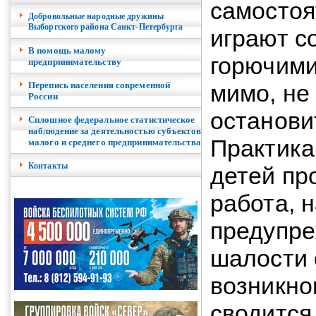
самостоя
Добровольные народные дружины
Выборгского района Санкт-Петербурга
играют с
В помощь малому
горючими
предпринимательству
Перепись населения современной
мимо, не
России
останови
Сплошное федеральное статистическое
наблюдение за деятельностью субъектов
Практика 
малого и среднего предпринимательства
Контакты
детей пр
работа, 
предупре
шалости 
возникно
сводится