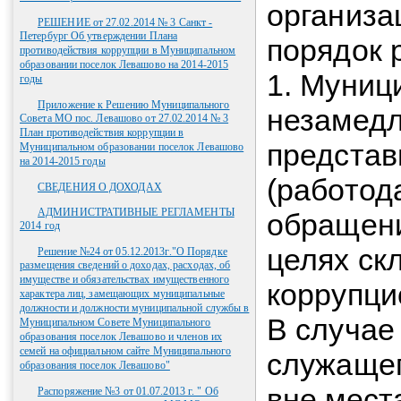
организа
РЕШЕНИЕ от 27.02.2014 № 3 Санкт -
Петербург Об утверждении Плана
порядок 
противодействия коррупции в Муниципальном
образовании поселок Левашово на 2014-2015
1. Муниц
годы
Приложение к Решению Муниципального
незамедл
Совета МО пос. Левашово от 27.02.2014 № 3
План противодействия коррупции в
представ
Муниципальном образовании поселок Левашово
на 2014-2015 годы
(работод
СВЕДЕНИЯ О ДОХОДАХ
АДМИНИСТРАТИВНЫЕ РЕГЛАМЕНТЫ
обращени
2014 год
целях ск
Решение №24 от 05.12.2013г."О Порядке
размещения сведений о доходах, расходах, об
имуществе и обязательствах имущественного
коррупци
характера лиц, замещающих муниципальные
должности и должности муниципальной службы в
В случае
Муниципальном Совете Муниципального
образования поселок Левашово и членов их
семей на официальном сайте Муниципального
служащег
образования поселок Левашово"
вне мест
Распоряжение №3 от 01.07.2013 г. " Об