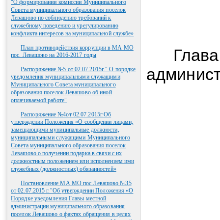
"О формировании комиссии Муниципального
Совета муниципального образования поселок
Левашово по соблюдению требований к
служебному поведению и урегулированию
конфликта интересов на муниципальной службе»
План противодействия коррупции в МА МО
Глава 
пос. Левашово на 2016-2017 годы
админ
Распоряжение №5 от 02.07.2015г." О порядке
уведомления муниципальными служащими
Муниципального Совета муниципального
С.
образования поселок Левашово об иной
оплачиваемой работе"
Распоряжение №4от 02.07.2015г.Об
утверждении Положения «О сообщении лицами,
замещающими муниципальные должности,
муниципальными служащими Муниципального
Совета муниципального образования поселок
Левашово о получении подарка в связи с их
должностным положением или исполнением ими
служебных (должностных) обязанностей»
Постановление МА МО пос.Левашово №35
от 02.07.2015 г."Об утверждении Положения «О
Порядке уведомления Главы местной
администрации муниципального образования
поселок Левашово о фактах обращения в целях