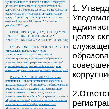
муниципальные должности в Санкт-Петербурге,
1. Утвер
должность главы местной администрации по
контракту и о доходах, расходах, об имуществе и
обязательствах имущественного характера их
Уведомле
супруг (супругов) и несовершеннолетних детей за
отчетный период с 01 января 2017 года по 31
админист
декабря 2017 года
СВЕДЕНИЯ О ДОХОДАХ, РАСХОДАХ ОБ
целях ск
ИМУЩЕСТВЕ И ОБЯЗАТЕЛЬСТВАХ
ИМУЩЕСТВЕННОГО ХАРАКТЕРА за 2017 год
служащег
ПОСТАНОВЛЕНИЕ № 46 от 20.12.2017 " Об
утверждении порядка получения
образова
муниципальными служащими местной
администрации муниципального образования
соверше
поселок Левашово, разрешение главы местной
администрации на участие на безвозмездной
основе в управлен некоммерческой организацией"
коррупци
Решение №23 от 01.08.2017 "О внесении
изменений в Порядок размещения сведений о
доходах,расходах, об имуществе и обязательствах
имущественного характера лиц, замещающих
2.Ответс
муниципальные должности и должности
муниципальной службы в Муниципальном Совете
регистра
Муниципального образования поселок Левашово
и членов их семей на официальном сайте
Муниципального образования поселок