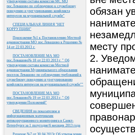
утверждении состава комиссии МС МО
пос.Левашово по соблюдению к служебному
обязан у
поведению и урегулированию конфликта
интересов на муниципальной службе"
нанимате
СПЕЦИАЛЬНАЯ ЛИНИЯ "НЕТ
КОРРУПЦИИ"
незамедл
Приложение №1 к Постановлению Местной
администрации МО пос.Левашово к Решению №
месту пр
14 от 22.03.2013 г.
2. Уведо
ПОСТАНОВЛЕНИЕ МА МО
пос.Левашово№ 18 от 22.03.2013 г. " Об
утверждении состава комиссии Местной
нанимате
администрации Муниципального образования
поселок Левашово по соблюдению требований к
обращени
служебному поведению и урегулированию
конфликта интересов на муниципальной службе""
муниципа
ПОСТАНОВЛЕНИЕ МА МО
пос.Левашово№ 19 от 22.03.2013 г. " Об
соверше
утверждении Положений"
СВЕДЕНИЯ по показателям и
правонар
информационным материалам
антикоррупционного мониторинга в Санкт-
осуществ
Петербурге за 1 полугодие/6 месяцев 2013 года
Решение №7 от 30.04.2013г.Об утверждении