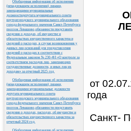
М
Обобщенная информация об исполнении
(ненадлежащем исполнении) лицами,
замещающими муниципальные
О
должностидепутата муниципального совета
внутригородского муниципального образования
города федерального значения Санкт-Петербурга
поселок Левашово,обязанности представить
сведения о доходах, об имуществе и
обязательствах имущественного характера и
сведений о расходах, в случае возникновения у
данных лиц оснований для предоставления
сведений о расходах в соответствии с
Федеральным законом № 230-ФЗ «О контроле за
соответствием расходов лиц, замещающих
государственные должности, и иных лиц их
доходам» за отчетный 2025 год.
Обобщенная информация об исполнении
от 02.07
(ненадлежащем исполнении) лицами,
замещающими муниципальные должности
года
депутата муниципального совета
внутригородского муниципального образования
города федерального значения Санкт-Петербурга
поселок Левашово,обязанности представить
сведения о доходах, расходах, об имуществе и
Санкт- П
обязательствах имущественного характера за
отчетный 2024 год.
Обобщенная информация об исполнении