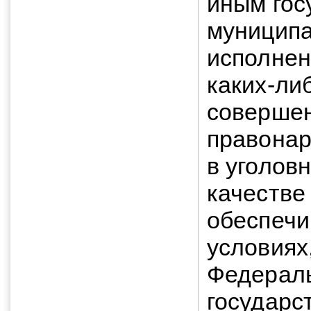
иным гос
муниципа
исполнен
каких-либ
соверше
правонар
в уголов
качестве
обеспечи
условиях
Федерал
государс