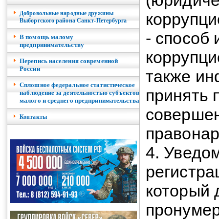
(юридиче
Добровольные народные дружины
коррупци
Выборгского района Санкт-Петербурга
- способ
В помощь малому
предпринимательству
коррупци
Перепись населения современной
России
также ин
Сплошное федеральное статистическое
принять 
наблюдение за деятельностью субъектов
малого и среднего предпринимательства
совершен
Контакты
правонар
4. Уведо
регистра
который 
пронумер