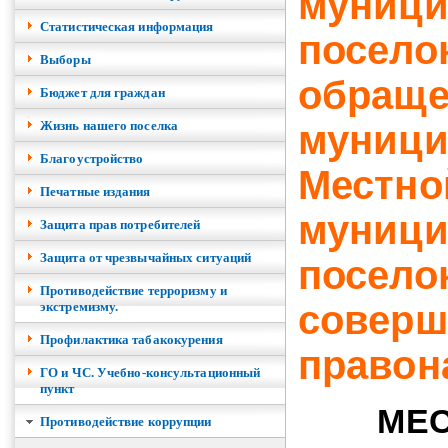
муници
Cтатистическая информация
посело
Выборы
обраще
Бюджет для граждан
Жизнь нашего поселка
муници
Благоустройство
Местно
Печатные издания
муници
Защита прав потребителей
Защита от чрезвычайных ситуаций
посело
Противодействие терроризму и
соверш
экстремизму.
Профилактика табакокурения
правон
ГО и ЧС. Учебно-консультационный
пункт
МЕ
Противодействие коррупции