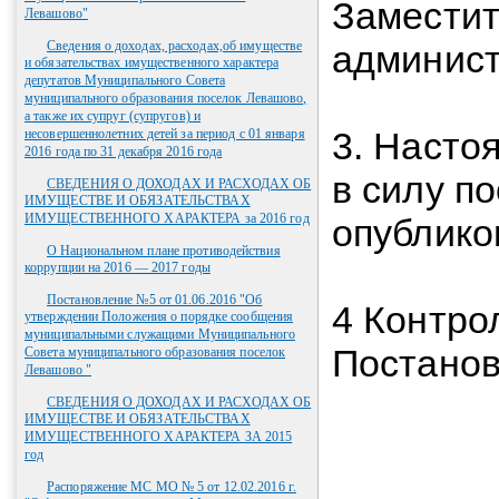
Заместит
Левашово"
Сведения о доходах, расходах,об имуществе
админис
и обязательствах имущественного характера
депутатов Муниципального Совета
муниципального образования поселок Левашово,
а также их супруг (супругов) и
3. Насто
несовершеннолетних детей за период с 01 января
2016 года по 31 декабря 2016 года
в силу п
СВЕДЕНИЯ О ДОХОДАХ И РАСХОДАХ ОБ
ИМУЩЕСТВЕ И ОБЯЗАТЕЛЬСТВАХ
ИМУЩЕСТВЕННОГО ХАРАКТЕРА за 2016 год
опублико
О Национальном плане противодействия
коррупции на 2016 — 2017 годы
Постановление №5 от 01.06.2016 "Об
4 Контро
утверждении Положения о порядке сообщения
муниципальными служащими Муниципального
Постанов
Совета муниципального образования поселок
Левашово "
СВЕДЕНИЯ О ДОХОДАХ И РАСХОДАХ ОБ
ИМУЩЕСТВЕ И ОБЯЗАТЕЛЬСТВАХ
ИМУЩЕСТВЕННОГО ХАРАКТЕРА ЗА 2015
год
Распоряжение МС МО № 5 от 12.02.2016 г.