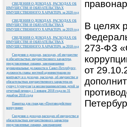
правона
СВЕДЕНИЯ О ДОХОДАХ, РАСХОДАХ ОБ
ИМУЩЕСТВЕ И ОБЯЗАТЕЛЬСТВАХ
ИМУЩЕСТВЕННОГО ХАРАКТЕРА за 2020 год
СВЕДЕНИЯ О ДОХОДАХ, РАСХОДАХ ОБ
В целях 
ИМУЩЕСТВЕ И ОБЯЗАТЕЛЬСТВАХ
ИМУЩЕСТВЕННОГО ХАРАКТЕРА за 2019 год
Федераль
СВЕДЕНИЯ О ДОХОДАХ, РАСХОДАХ ОБ
ИМУЩЕСТВЕ И ОБЯЗАТЕЛЬСТВАХ
273-ФЗ «
ИМУЩЕСТВЕННОГО ХАРАКТЕРА за 2018 год
Сведения о доходах, расходах, об имуществе
коррупци
и обязательствах имущественного характера,
представленные лицами, замещающими
от 29.10
муниципальные должности в Санкт-Петербурге,
должность главы местной администрации по
контракту и о доходах, расходах, об имуществе и
дополнит
обязательствах имущественного характера их
супруг (супругов) и несовершеннолетних детей за
противод
отчетный период с 1 января 2018 года по 31
декабря 2018 года
Петербур
Памятка для граждан «Противодействие
коррупции»
Сведения о доходах,расходах об имуществе и
обязательствах имущественного характера
представленные лицами, замещающие