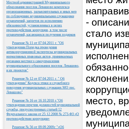
Местной администрацией Муниципального
образования поселок Левашово комплекса
направив
организационных, разъяснительных и иных мер
по соблюдению муниципальными служащими
- описан
ограничений, запретов по исполнению
обязанностей, установленных в целях
противодействия коррупции, в том числе
стало из
ограничений, касающихся получения подарков
муниципа
Решение № 11 от 07.04.2011 г. "Об
утверждении Порядка проведения
антикоррупционной экспертизы муниципальных
исполнен
нормативных правовых актов, принимаемых
органами местного самоуправления
обязанно
муниципального образования поселок Левашово,
и их проектов"
склонени
Решение № 12 от 07.04.2011 г. " Об
утверждении" Кодекса этики и служебного
коррупци
поведения муниципальных служащих МО пос.
Левашово"
место, вр
Решение № 16 от 16.10.2010 г."Об
утверждении перечня должностей муниципальной
уведомле
службы, предусмотренных статьей 12
Федерального закона от 25.12.2008 № 273-ФЗ «О
противодействии коррупции»
муницип
Решение № 56 от 09.09.2009г "«Об