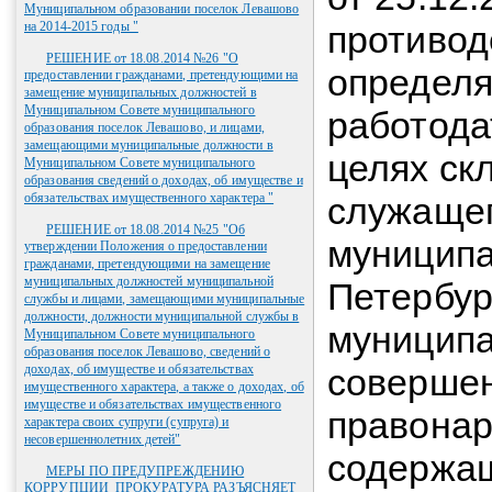
Муниципальном образовании поселок Левашово
на 2014-2015 годы "
противод
РЕШЕНИЕ от 18.08.2014 №26 "О
определя
предоставлении гражданами, претендующими на
замещение муниципальных должностей в
Муниципальном Совете муниципального
работода
образования поселок Левашово, и лицами,
замещающими муниципальные должности в
целях ск
Муниципальном Совете муниципального
образования сведений о доходах, об имуществе и
обязательствах имущественного характера "
служащег
РЕШЕНИЕ от 18.08.2014 №25 "Об
муниципа
утверждении Положения о предоставлении
гражданами, претендующими на замещение
муниципальных должностей муниципальной
Петербур
службы и лицами, замещающими муниципальные
должности, должности муниципальной службы в
муниципа
Муниципальном Совете муниципального
образования поселок Левашово, сведений о
доходах, об имуществе и обязательствах
соверше
имущественного характера, а также о доходах, об
имуществе и обязательствах имущественного
правонар
характера своих супруги (супруга) и
несовершеннолетних детей"
содержащ
МЕРЫ ПО ПРЕДУПРЕЖДЕНИЮ
КОРРУПЦИИ_ПРОКУРАТУРА РАЗЪЯСНЯЕТ