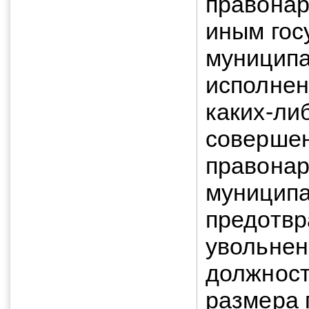
правонар
иным гос
муниципа
исполнен
каких-либ
соверше
правонар
муниципа
предотв
увольнен
должност
размера 