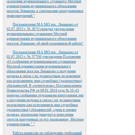
склонения муниципального служащего Местной
администрации муниципального образования
поселок Левашово к совершению коррупционных
правонарушений "
Постановление МА МО пос. Левашово от
02.07.2015 г. № 36"О порядке уведомления
муниципальными служащими Местной
администрации муниципального образования
поселок Левашово об иной оплачиваемой работе"
Постановление МА МО пос. Левашово от
02.07.2015 г. № 37"Об утверждении Положения
«О сообщении муниципальными служащими
Местной администрации муниципального
образования поселок Левашово о получении
подарка в связи с их должностным положением
или исполнением ими служебных (должностных)
обязанностей. В соответствии с Постановлением
Правительства РФ от 09.01.2014 года № 10 «О
порядке сообщения отдельными категориями лиц
о получении подарка в связи с их должностным
положением или исполнением ими служебных
(должностных) обязанностей, сдачи и оценки
подарка, реализации (выкупа) и зачисления
средств вырученных от его реализации», Местная
администрация " "
Работа комиссии по соблюдению требований