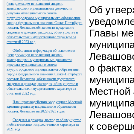
(ненадлежащем исполнении) лицами,
Об утвер
замещающими муниципальные должности
депутата муниципального совета
уведомл
внутригородского муниципального образования
города федерального значения Санкт-Петербурга
поселок Левашово,обязанности представить
Главы ме
сведения о доходах, расходах, об имуществе и
обязательствах имущественного характера за
муниципа
отчетный 2023 год.
Обобщенная информация об исполнении
Левашов
(ненадлежащем исполнении) лицами,
замещающими муниципальные должности
о фактах
депутата муниципального совета
внутригородского муниципальногообразования
города федерального значения Санкт-Петербурга
муниципа
поселок Левашово, обязанности представить
сведения о доходах, расходах, об имуществе и
Местной
обязательствах имущественного характера за
отчетный 2022 год.
муниципа
План противодействия коррупции в Местной
администрации муниципального образования
Левашов
поселок Левашово на 2022-2023 годы
Сведения о доходах, расходах об имуществе
к соверш
и обязательствах имущественного характера за
2021 год