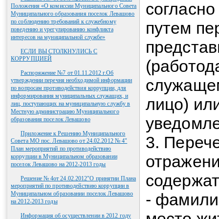
согласн
Положения «О комиссии Муниципального Совета
Муниципального образования поселок Левашово
по соблюдению требований к служебному
путем пе
поведению и урегулированию конфликта
интересов на муниципальной службе»
представ
ЕСЛИ ВЫ СТОЛКНУЛИСЬ С
КОРРУПЦИЕЙ
(работод
Распоряжение №7 от 01.11.2012 г.Об
служащем
утверждении перечня необходимой информации
по вопросам противодействия коррупции, для
информирования муниципальных служащих, и
лицо) ил
лиц, поступающих на муниципальную службу в
Местную администрацию Муниципального
уведомле
образования поселок Левашово
Приложение к Решению Муниципального
3. Переч
Совета МО пос. Левашово от 24.02.2012 № 4"
План мероприятий по противодействию
отражени
коррупции в Муниципальном образовании
поселок Левашово на 2012-2013 годы
содержат
Решение № 4от 24.02.2012"О принятии Плана
мероприятий по противодействию коррупции в
Муниципальном образовании поселок Левашово
- фамили
на 2012-2013 годы
место жи
Информация об осуществлении в 2012 году