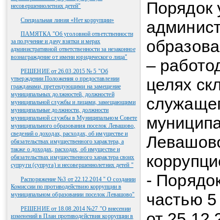
Порядок 
несовершеннолетних детей"
Специальная линия «Нет коррупции»
админист
ПАМЯТКА "Об уголовной ответственности
образова
за получение и дачу взятки и мерах
административной ответственности за незаконное
вознаграждение от имени юридического лица"
– работо
РЕШЕНИЕ от 26.03.2015 № 5 "Об
утверждении Положения о предоставлении
целях ск
гражданами, претендующими на замещение
муниципальных должностей, должностей
служащег
муниципальной службы и лицами, замещающими
муниципальные должности, должности
муниципа
муниципальной службы в Муниципальном Совете
муниципального образования поселок Левашово,
сведений о доходах, расходах, об имуществе и
Левашов
обязательствах имущественного характера, а
также о доходах, расходах, об имуществе и
коррупци
обязательствах имущественного характера своих
супруги (супруга) и несовершеннолетних детей "
- Порядо
Распоряжение №3 от 22.12.2014 " О создании
Комиссии по противодействию коррупции в
частью 5
муниципальном образовании поселок Левашово"
РЕШЕНИЕ от 18.08.2014 №27 "О внесении
от 25.12
изменений в План противодействия коррупции в