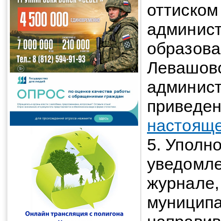
оттиском
админис
образова
Левашово
админист
приведен
настояще
5. Уполн
уведомле
журнале,
муницип