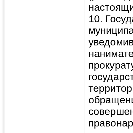
настоящи
10. Госу
муниципа
уведомив
нанимате
прокурат
государс
территор
обращени
совершен
правонар