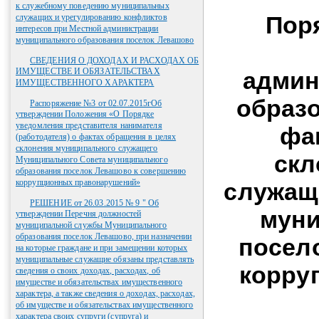
к служебному поведению муниципальных
Пор
служащих и урегулированию конфликтов
интересов при Местной администрации
муниципального образования поселок Левашово
СВЕДЕНИЯ О ДОХОДАХ И РАСХОДАХ ОБ
ИМУЩЕСТВЕ И ОБЯЗАТЕЛЬСТВАХ
админ
ИМУЩЕСТВЕННОГО ХАРАКТЕРА
образ
Распоряжение №3 от 02.07.2015гОб
утверждении Положения «О Порядке
уведомления представителя нанимателя
фа
(работодателя) о фактах обращения в целях
склонения муниципального служащего
скл
Муниципального Совета муниципального
образования поселок Левашово к совершению
коррупционных правонарушений»
служащ
РЕШЕНИЕ от 26.03.2015 № 9 " Об
муни
утверждении Перечня должностей
муниципальной службы Муниципального
образования поселок Левашово, при назначении
посел
на которые граждане и при замещении которых
муниципальные служащие обязаны представлять
корру
сведения о своих доходах, расходах, об
имуществе и обязательствах имущественного
характера, а также сведения о доходах, расходах,
об имуществе и обязательствах имущественного
характера своих супруги (супруга) и