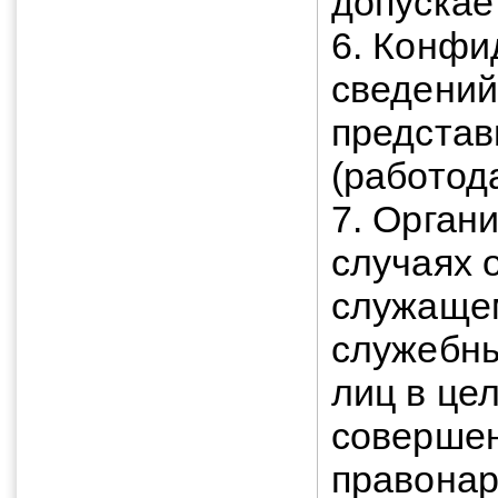
допускае
6. Конфи
сведений
представ
(работод
7. Орган
случаях 
служащем
служебны
лиц в цел
соверше
правонар