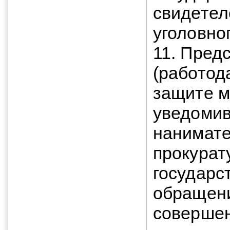
свидетел
уголовно
11. Пред
(работод
защите м
уведомив
нанимате
прокурат
государс
обращени
совершен