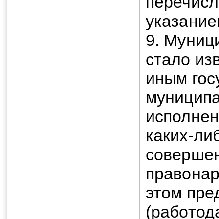
перечисл
указание
9. Муниц
стало из
иным гос
муниципа
исполнен
каких-либ
соверше
правонар
этом пре
(работод