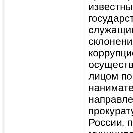
известны
государс
служащим
склонени
коррупци
осущест
лицом по
нанимате
направле
прокурат
России
,
п