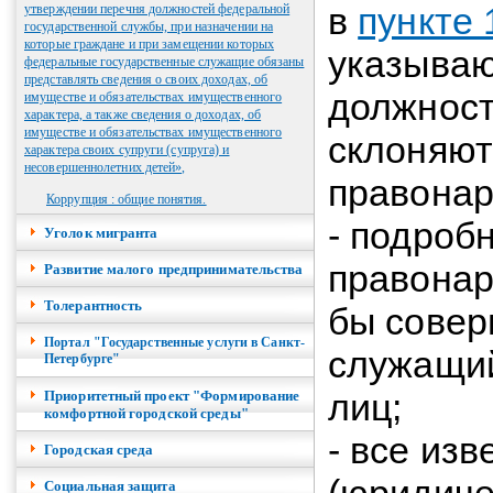
в
пункте 
утверждении перечня должностей федеральной
государственной службы, при назначении на
которые граждане и при замещении которых
указываю
федеральные государственные служащие обязаны
представлять сведения о своих доходах, об
должност
имуществе и обязательствах имущественного
характера, а также сведения о доходах, об
имуществе и обязательствах имущественного
склоняют
характера своих супруги (супруга) и
несовершеннолетних детей»,
правонар
Коррупция : общие понятия.
- подроб
Уголок мигранта
правонар
Развитие малого предпринимательства
Толерантность
бы сове
Портал "Государственные услуги в Санкт-
служащий
Петербурге"
лиц;
Приоритетный проект "Формирование
комфортной городской среды"
- все из
Городская среда
Социальная защита